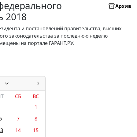
федерального
Архив
ь 2018
езидента и постановлений правительства, высших
ного законодательства за последнюю неделю
мещены на портале ГАРАНТ.РУ.
ПТ
СБ
ВС
1
6
7
8
13
14
15