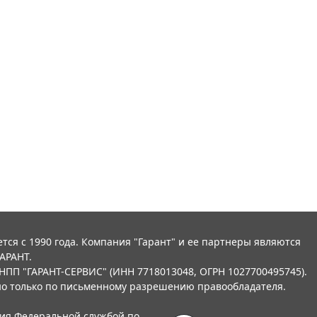
тся с 1990 года. Компания "Гарант" и ее партнеры являются
АРАНТ.
НПП "ГАРАНТ-СЕРВИС" (ИНН 7718013048, ОГРН 1027700495745).
о только по письменному разрешению правообладателя.
ния Федеральной службой по