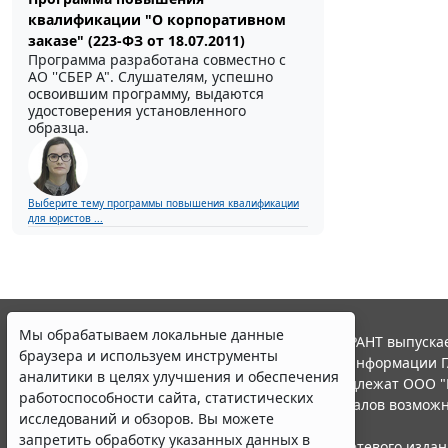
квалификации "О корпоративном
заказе" (223-ФЗ от 18.07.2011)
Программа разработана совместно с
АО ''СБЕР А". Слушателям, успешно
освоившим программу, выдаются
удостоверения установленного
образца.
Выберите тему программы повышения квалификации
для юристов ...
Мы обрабатываем локальные данные
© ООО "НПП "ГАРАНТ-СЕРВИС", 2026. Система ГАРАНТ выпускае
браузера и используем инструменты
участниками Российской ассоциации правовой информации Г
аналитики в целях улучшения и обеспечения
Все права на материалы сайта ГАРАНТ.РУ принадлежат ООО "
работоспособности сайта, статистических
Полное или частичное воспроизведение материалов возможн
исследований и обзоров. Вы можете
Правила использования портала.
запретить обработку указанных данных в
Портал ГАРАНТ.РУ зарегистрирован в качестве сетевого изда