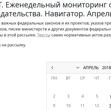
Т. Еженедельный мониторинг 
дательства. Навигатор. Апрел
 важных федеральных законов и их проектов, указов пр
азов, писем министерств и других документов федераль
ы в этой рассылке.
Тексты
самих нормативных актов раз
я
на рассылку.
АПРЕЛЬ
2018
ПН
ВТ
СР
ЧТ
2
3
4
5
9
10
11
12