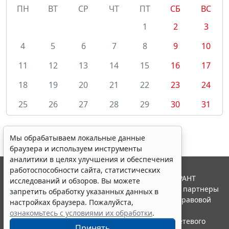
ПН
ВТ
СР
ЧТ
ПТ
СБ
ВС
1
2
3
4
5
6
7
8
9
10
11
12
13
14
15
16
17
18
19
20
21
22
23
24
25
26
27
28
29
30
31
Мы обрабатываем локальные данные
браузера и используем инструменты
аналитики в целях улучшения и обеспечения
работоспособности сайта, статистических
© ООО "НПП "ГАРАНТ-СЕРВИС", 2026. Система ГАРАНТ
исследований и обзоров. Вы можете
выпускается с 1990 года. Компания "Гарант" и ее партнеры
запретить обработку указанных данных в
являются участниками Российской ассоциации правовой
настройках браузера. Пожалуйста,
информации ГАРАНТ.
ознакомьтесь с условиями их обработки
.
Портал ГАРАНТ.РУ зарегистрирован в качестве сетевого
Принять