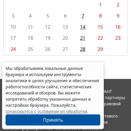
1
2
3
4
5
6
7
8
9
10
11
12
13
14
15
16
17
18
19
20
21
22
23
24
25
26
27
28
29
Мы обрабатываем локальные данные
браузера и используем инструменты
аналитики в целях улучшения и обеспечения
работоспособности сайта, статистических
© ООО "НПП "ГАРАНТ-СЕРВИС", 2026. Система ГАРАНТ
исследований и обзоров. Вы можете
выпускается с 1990 года. Компания "Гарант" и ее партнеры
запретить обработку указанных данных в
являются участниками Российской ассоциации правовой
настройках браузера. Пожалуйста,
информации ГАРАНТ.
ознакомьтесь с условиями их обработки
.
Портал ГАРАНТ.РУ зарегистрирован в качестве сетевого
Принять
издания Федеральной службой по надзору в сфере
связи,информационных технологий и массовых