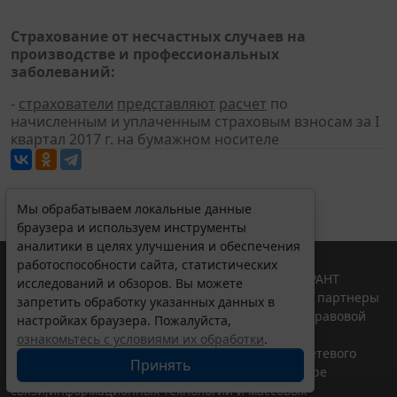
Страхование от несчастных случаев на
производстве и профессиональных
заболеваний:
-
страхователи
представляют
расчет
по
начисленным и уплаченным страховым взносам за I
квартал 2017 г. на бумажном носителе
Мы обрабатываем локальные данные
браузера и используем инструменты
аналитики в целях улучшения и обеспечения
работоспособности сайта, статистических
© ООО "НПП "ГАРАНТ-СЕРВИС", 2026. Система ГАРАНТ
исследований и обзоров. Вы можете
выпускается с 1990 года. Компания "Гарант" и ее партнеры
запретить обработку указанных данных в
являются участниками Российской ассоциации правовой
настройках браузера. Пожалуйста,
информации ГАРАНТ.
ознакомьтесь с условиями их обработки
.
Портал ГАРАНТ.РУ зарегистрирован в качестве сетевого
Принять
издания Федеральной службой по надзору в сфере
связи,информационных технологий и массовых