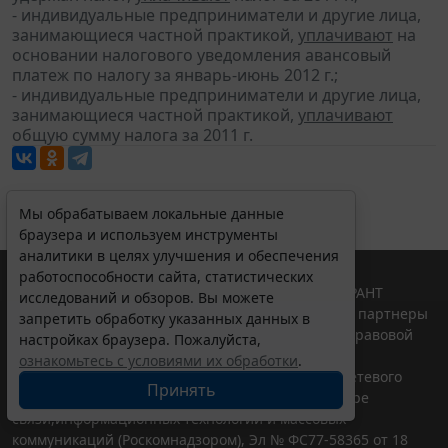
- индивидуальные предприниматели и другие лица,
занимающиеся частной практикой,
уплачивают
на
основании налогового уведомления авансовый
платеж по налогу за январь-июнь 2012 г.;
- индивидуальные предприниматели и другие лица,
занимающиеся частной практикой,
уплачивают
общую сумму налога за 2011 г.
Мы обрабатываем локальные данные
браузера и используем инструменты
аналитики в целях улучшения и обеспечения
работоспособности сайта, статистических
© ООО "НПП "ГАРАНТ-СЕРВИС", 2026. Система ГАРАНТ
исследований и обзоров. Вы можете
выпускается с 1990 года. Компания "Гарант" и ее партнеры
запретить обработку указанных данных в
являются участниками Российской ассоциации правовой
настройках браузера. Пожалуйста,
информации ГАРАНТ.
ознакомьтесь с условиями их обработки
.
Портал ГАРАНТ.РУ зарегистрирован в качестве сетевого
Принять
издания Федеральной службой по надзору в сфере
связи,информационных технологий и массовых
коммуникаций (Роскомнадзором), Эл № ФС77-58365 от 18