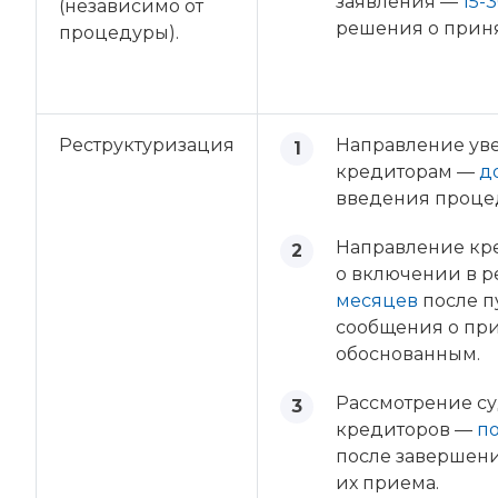
заявления —
15-
(независимо от
решения о приня
процедуры).
Реструктуризация
Направление ув
кредиторам —
д
введения проце
Направление кр
о включении в р
месяцев
после п
сообщения о пр
обоснованным.
Рассмотрение с
кредиторов —
п
после завершени
их приема.