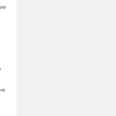
ние
+
ие