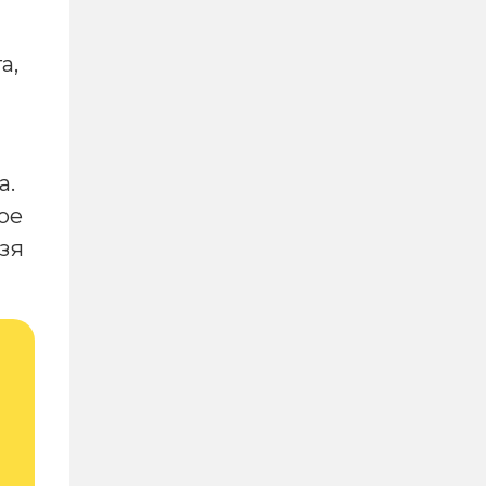
а,
а.
ое
зя