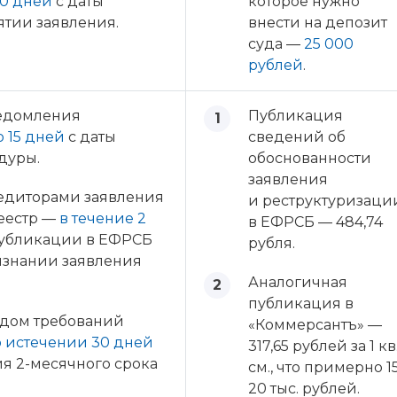
30 дней
с даты
которое нужно
тии заявления.
внести на депозит
суда —
25 000
рублей
.
едомления
Публикация
о 15 дней
с даты
сведений об
дуры.
обоснованности
заявления
едиторами заявления
и реструктуризаци
еестр —
в течение 2
в ЕФРСБ — 484,74
убликации в ЕФРСБ
рубля.
изнании заявления
Аналогичная
публикация в
удом требований
«Коммерсантъ» —
о истечении 30 дней
317,65 рублей за 1 кв
я 2-месячного срока
см., что примерно 1
20 тыс. рублей.