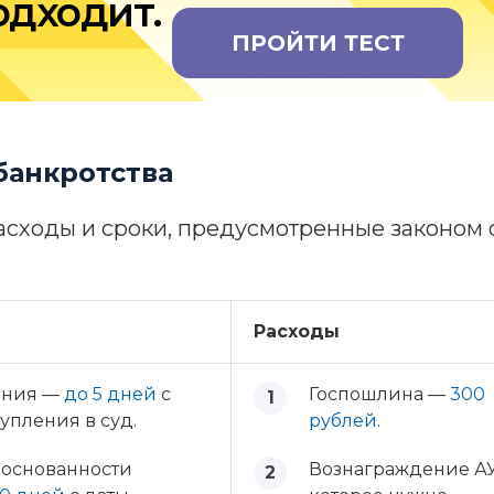
одходит.
ПРОЙТИ ТЕСТ
банкротства
асходы и сроки, предусмотренные законом 
Расходы
ения —
до 5 дней
с
Госпошлина —
300
упления в суд.
рублей
.
боснованности
Вознаграждение АУ