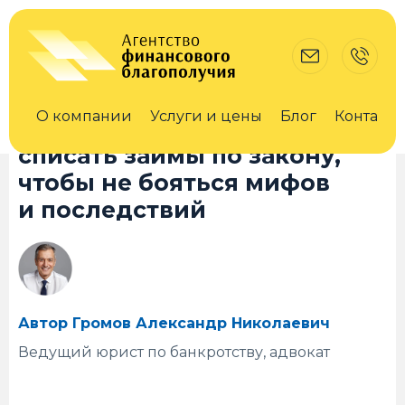
8 июля 2024
erid F7NfYUJCUneLt1SmVutK
Проверено на актуальность 15.07.2024
О компании
Услуги и цены
Блог
Контакты
Жизнь без долгов: как
списать займы по закону,
чтобы не бояться мифов
и последствий
Автор Громов Александр Николаевич
Ведущий юрист по банкротству, адвокат