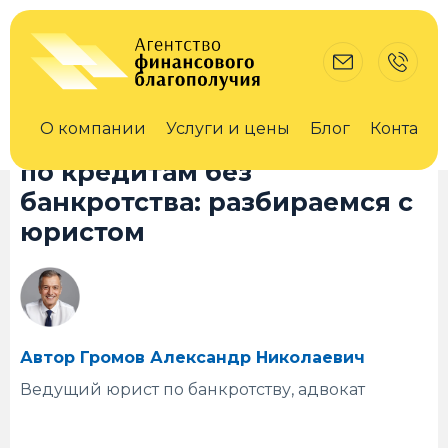
10 июля 2024
erid F7NfYUJCUneLt1SmVutK
Проверено на актуальность 15.07.2024
О компании
Услуги и цены
Блог
Контакты
Можно ли списать долги
по кредитам без
банкротства: разбираемся с
юристом
Автор Громов Александр Николаевич
Ведущий юрист по банкротству, адвокат