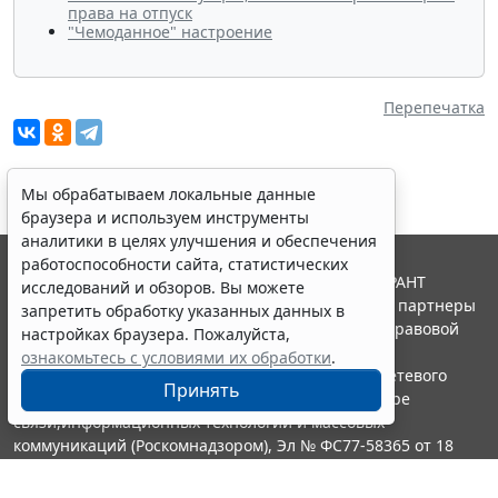
права на отпуск
"Чемоданное" настроение
Перепечатка
Мы обрабатываем локальные данные
браузера и используем инструменты
аналитики в целях улучшения и обеспечения
работоспособности сайта, статистических
© ООО "НПП "ГАРАНТ-СЕРВИС", 2026. Система ГАРАНТ
исследований и обзоров. Вы можете
выпускается с 1990 года. Компания "Гарант" и ее партнеры
запретить обработку указанных данных в
являются участниками Российской ассоциации правовой
настройках браузера. Пожалуйста,
информации ГАРАНТ.
ознакомьтесь с условиями их обработки
.
Портал ГАРАНТ.РУ зарегистрирован в качестве сетевого
Принять
издания Федеральной службой по надзору в сфере
связи,информационных технологий и массовых
коммуникаций (Роскомнадзором), Эл № ФС77-58365 от 18
июня 2014 года.