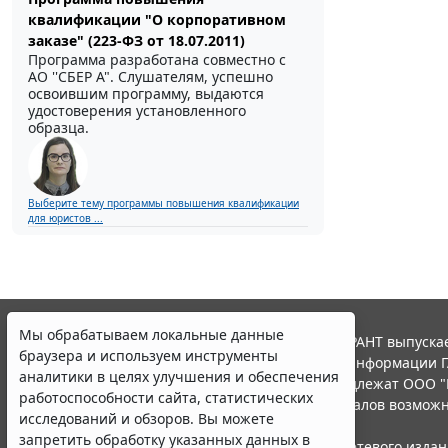
квалификации "О корпоративном
заказе" (223-ФЗ от 18.07.2011)
Программа разработана совместно с
АО ''СБЕР А". Слушателям, успешно
освоившим программу, выдаются
удостоверения установленного
образца.
Выберите тему программы повышения квалификации
для юристов ...
Мы обрабатываем локальные данные
© ООО "НПП "ГАРАНТ-СЕРВИС", 2026. Система ГАРАНТ выпускае
браузера и используем инструменты
участниками Российской ассоциации правовой информации Г
аналитики в целях улучшения и обеспечения
Все права на материалы сайта ГАРАНТ.РУ принадлежат ООО "
работоспособности сайта, статистических
Полное или частичное воспроизведение материалов возможн
исследований и обзоров. Вы можете
Правила использования портала.
запретить обработку указанных данных в
Портал ГАРАНТ.РУ зарегистрирован в качестве сетевого изда