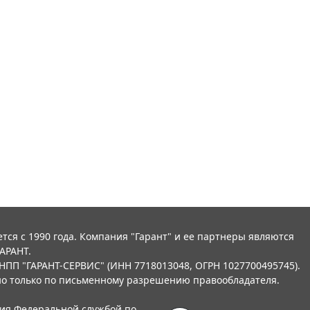
тся с 1990 года. Компания "Гарант" и ее партнеры являются
АРАНТ.
НПП "ГАРАНТ-СЕРВИС" (ИНН 7718013048, ОГРН 1027700495745).
о только по письменному разрешению правообладателя.
ния Федеральной службой по