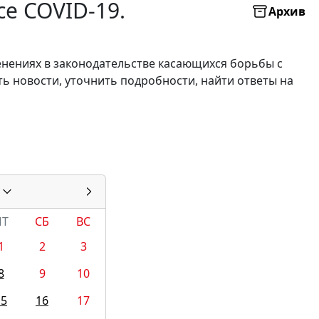
е COVID-19.
Архив
енениях в законодательстве касающихся борьбы с
ть новости, уточнить подробности, найти ответы на
ПТ
СБ
ВС
1
2
3
8
9
10
15
16
17