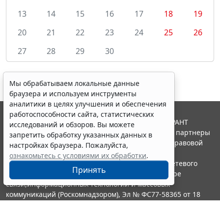
13
14
15
16
17
18
19
20
21
22
23
24
25
26
27
28
29
30
Мы обрабатываем локальные данные
браузера и используем инструменты
аналитики в целях улучшения и обеспечения
работоспособности сайта, статистических
© ООО "НПП "ГАРАНТ-СЕРВИС", 2026. Система ГАРАНТ
исследований и обзоров. Вы можете
выпускается с 1990 года. Компания "Гарант" и ее партнеры
запретить обработку указанных данных в
являются участниками Российской ассоциации правовой
настройках браузера. Пожалуйста,
информации ГАРАНТ.
ознакомьтесь с условиями их обработки
.
Портал ГАРАНТ.РУ зарегистрирован в качестве сетевого
Принять
издания Федеральной службой по надзору в сфере
связи,информационных технологий и массовых
коммуникаций (Роскомнадзором), Эл № ФС77-58365 от 18
июня 2014 года.