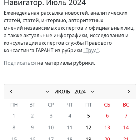
Навигатор. Июль 2024
Еженедельная рассылка новостей, аналитических
статей, статей, интервью, авторитетных
мнений независимых экспертов и официальных лиц,
а также актуальные инфографики, исследования и
консультации экспертов службы Правового
консалтинга ГАРАНТ из рубрики
"Труд"
.
Подписаться
на материалы рубрики.
ИЮЛЬ
2024
ПН
ВТ
СР
ЧТ
ПТ
СБ
ВС
1
2
3
4
5
6
7
8
9
10
11
12
13
14
15
16
17
18
19
20
21