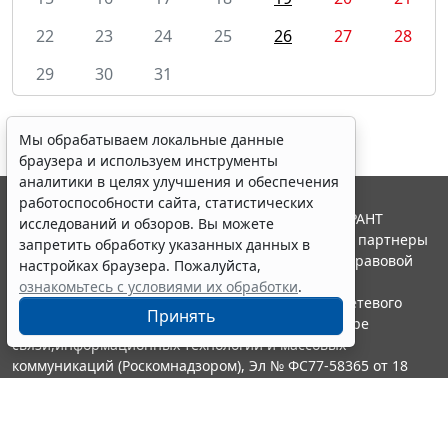
22
23
24
25
26
27
28
29
30
31
Мы обрабатываем локальные данные
браузера и используем инструменты
аналитики в целях улучшения и обеспечения
работоспособности сайта, статистических
© ООО "НПП "ГАРАНТ-СЕРВИС", 2026. Система ГАРАНТ
исследований и обзоров. Вы можете
выпускается с 1990 года. Компания "Гарант" и ее партнеры
запретить обработку указанных данных в
являются участниками Российской ассоциации правовой
настройках браузера. Пожалуйста,
информации ГАРАНТ.
ознакомьтесь с условиями их обработки
.
Портал ГАРАНТ.РУ зарегистрирован в качестве сетевого
Принять
издания Федеральной службой по надзору в сфере
связи,информационных технологий и массовых
коммуникаций (Роскомнадзором), Эл № ФС77-58365 от 18
июня 2014 года.
16+