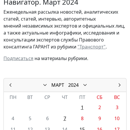
Навигатор. Март 2024
Еженедельная рассылка новостей, аналитических
статей, статей, интервью, авторитетных
мнений независимых экспертов и официальных лиц,
а также актуальные инфографики, исследования и
консультации экспертов службы Правового
консалтинга ГАРАНТ из рубрики
"Транспорт"
.
Подписаться
на материалы рубрики.
МАРТ
2024
ПН
ВТ
СР
ЧТ
ПТ
СБ
ВС
1
2
3
4
5
6
7
8
9
10
11
12
13
14
15
16
17