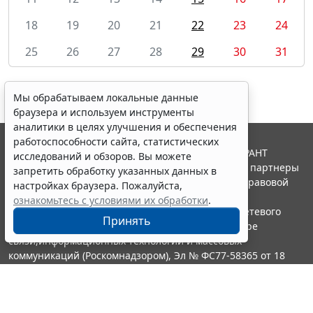
18
19
20
21
22
23
24
25
26
27
28
29
30
31
Мы обрабатываем локальные данные
браузера и используем инструменты
аналитики в целях улучшения и обеспечения
работоспособности сайта, статистических
© ООО "НПП "ГАРАНТ-СЕРВИС", 2026. Система ГАРАНТ
исследований и обзоров. Вы можете
выпускается с 1990 года. Компания "Гарант" и ее партнеры
запретить обработку указанных данных в
являются участниками Российской ассоциации правовой
настройках браузера. Пожалуйста,
информации ГАРАНТ.
ознакомьтесь с условиями их обработки
.
Портал ГАРАНТ.РУ зарегистрирован в качестве сетевого
Принять
издания Федеральной службой по надзору в сфере
связи,информационных технологий и массовых
коммуникаций (Роскомнадзором), Эл № ФС77-58365 от 18
июня 2014 года.
16+