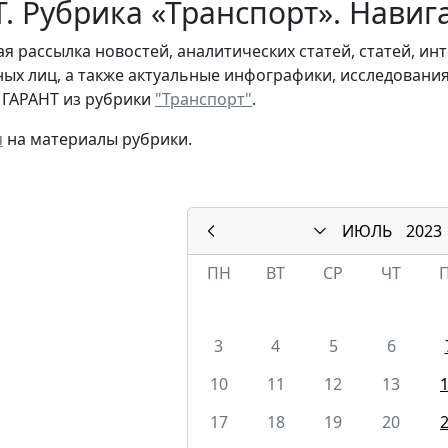
. Рубрика «Транспорт». Навиг
я рассылка новостей, аналитических статей, статей, и
ых лиц, а также актуальные инфографики, исследовани
 ГАРАНТ из рубрики
"Транспорт"
.
я
на материалы рубрики.
ИЮЛЬ
2023
ПН
ВТ
СР
ЧТ
3
4
5
6
10
11
12
13
17
18
19
20