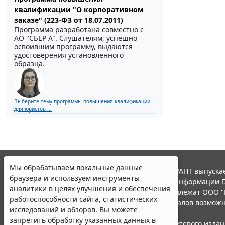
квалификации "О корпоративном
заказе" (223-ФЗ от 18.07.2011)
Программа разработана совместно с
АО ''СБЕР А". Слушателям, успешно
освоившим программу, выдаются
удостоверения установленного
образца.
Выберите тему программы повышения квалификации
для юристов ...
Мы обрабатываем локальные данные
© ООО "НПП "ГАРАНТ-СЕРВИС", 2026. Система ГАРАНТ выпускае
браузера и используем инструменты
участниками Российской ассоциации правовой информации Г
аналитики в целях улучшения и обеспечения
Все права на материалы сайта ГАРАНТ.РУ принадлежат ООО "
работоспособности сайта, статистических
Полное или частичное воспроизведение материалов возможн
исследований и обзоров. Вы можете
Правила использования портала.
запретить обработку указанных данных в
Портал ГАРАНТ.РУ зарегистрирован в качестве сетевого изда