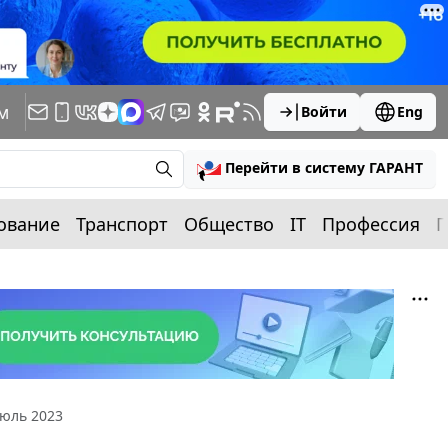
м
Войти
Eng
Перейти в систему ГАРАНТ
ование
Транспорт
Общество
IT
Профессия
П
Июль 2023