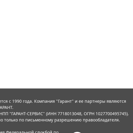
тся с 1990 года. Компания "Гарант" и ее партнеры являются
АРАНТ.
НПП "ГАРАНТ-СЕРВИС" (ИНН 7718013048, ОГРН 1027700495745).
о только по письменному разрешению правообладателя.
ния Федеральной службой по