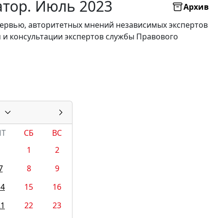
атор. Июль 2023
Архив
нтервью, авторитетных мнений независимых экспертов
я и консультации экспертов службы Правового
ПТ
СБ
ВС
1
2
7
8
9
14
15
16
21
22
23