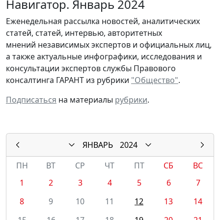
Навигатор. Январь 2024
Еженедельная рассылка новостей, аналитических
статей, статей, интервью, авторитетных
мнений независимых экспертов и официальных лиц,
а также актуальные инфографики, исследования и
консультации экспертов службы Правового
консалтинга ГАРАНТ из рубрики
"Общество"
.
Подписаться
на материалы
рубрики
.
ЯНВАРЬ
2024
ПН
ВТ
СР
ЧТ
ПТ
СБ
ВС
1
2
3
4
5
6
7
8
9
10
11
12
13
14
15
16
17
18
19
20
21