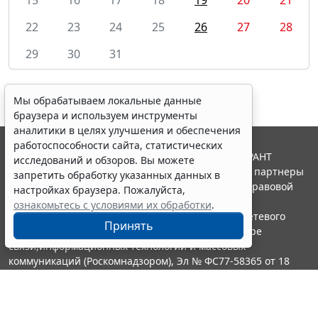
22
23
24
25
26
27
28
29
30
31
Мы обрабатываем локальные данные
браузера и используем инструменты
аналитики в целях улучшения и обеспечения
работоспособности сайта, статистических
© ООО "НПП "ГАРАНТ-СЕРВИС", 2026. Система ГАРАНТ
исследований и обзоров. Вы можете
выпускается с 1990 года. Компания "Гарант" и ее партнеры
запретить обработку указанных данных в
являются участниками Российской ассоциации правовой
настройках браузера. Пожалуйста,
информации ГАРАНТ.
ознакомьтесь с условиями их обработки
.
Портал ГАРАНТ.РУ зарегистрирован в качестве сетевого
Принять
издания Федеральной службой по надзору в сфере
связи,информационных технологий и массовых
коммуникаций (Роскомнадзором), Эл № ФС77-58365 от 18
июня 2014 года.
16+