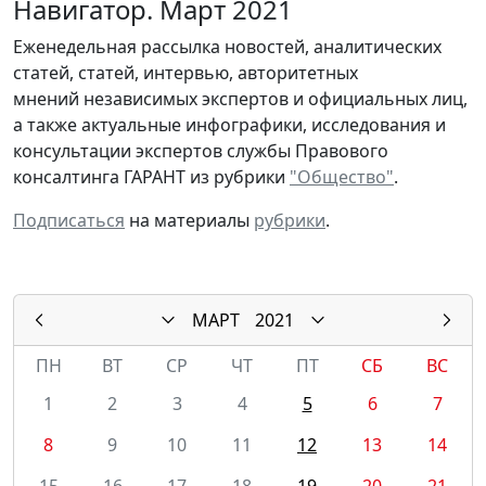
Навигатор. Март 2021
Еженедельная рассылка новостей, аналитических
статей, статей, интервью, авторитетных
мнений независимых экспертов и официальных лиц,
а также актуальные инфографики, исследования и
консультации экспертов службы Правового
консалтинга ГАРАНТ из рубрики
"Общество"
.
Подписаться
на материалы
рубрики
.
МАРТ
2021
ПН
ВТ
СР
ЧТ
ПТ
СБ
ВС
1
2
3
4
5
6
7
8
9
10
11
12
13
14
15
16
17
18
19
20
21