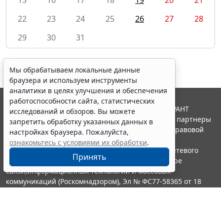
22
23
24
25
26
27
28
29
30
31
Мы обрабатываем локальные данные
браузера и используем инструменты
аналитики в целях улучшения и обеспечения
работоспособности сайта, статистических
© ООО "НПП "ГАРАНТ-СЕРВИС", 2026. Система ГАРАНТ
исследований и обзоров. Вы можете
выпускается с 1990 года. Компания "Гарант" и ее партнеры
запретить обработку указанных данных в
являются участниками Российской ассоциации правовой
настройках браузера. Пожалуйста,
информации ГАРАНТ.
ознакомьтесь с условиями их обработки
.
Портал ГАРАНТ.РУ зарегистрирован в качестве сетевого
Принять
издания Федеральной службой по надзору в сфере
связи,информационных технологий и массовых
коммуникаций (Роскомнадзором), Эл № ФС77-58365 от 18
июня 2014 года.
16+