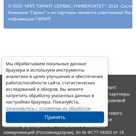
© ООО "НПП "ГАРАНТ-СЕРВИС-УНИВЕРСИТЕТ", 2019. Система 
Компания "Гарант" и ее партнеры являются участниками Росс
информации ГАРАНТ.
Мы обрабатываем локальные данные
браузера и используем инструменты
аналитики в целях улучшения и обеспечения
работоспособности сайта, статистических
© ООО "НПП "ГАРАНТ-СЕРВИС", 2026. Система ГАРАНТ
исследований и обзоров. Вы можете
выпускается с 1990 года. Компания "Гарант" и ее партнеры
запретить обработку указанных данных в
являются участниками Российской ассоциации правовой
настройках браузера. Пожалуйста,
информации ГАРАНТ.
ознакомьтесь с условиями их обработки
.
Портал ГАРАНТ.РУ зарегистрирован в качестве сетевого
Принять
издания Федеральной службой по надзору в сфере
связи,информационных технологий и массовых
коммуникаций (Роскомнадзором), Эл № ФС77-58365 от 18