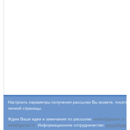
Настроить параметры получения рассылки Вы можете, посети
личной страницы.
Ждем Ваши идеи и замечания по рассылке:
editor@garant.ru
.
Р
adv@garant.ru
.
Информационное сотрудничество:
press@garan