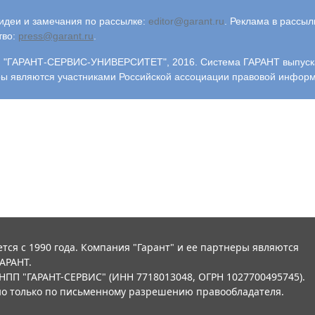
деи и замечания по рассылке:
editor@garant.ru
.
Реклама в рассыл
тво:
press@garant.ru
.
"ГАРАНТ-СЕРВИС-УНИВЕРСИТЕТ", 2016. Система ГАРАНТ выпускает
ры являются участниками Российской ассоциации правовой инфор
тся с 1990 года. Компания "Гарант" и ее партнеры являются
АРАНТ.
НПП "ГАРАНТ-СЕРВИС" (ИНН 7718013048, ОГРН 1027700495745).
о только по письменному разрешению правообладателя.