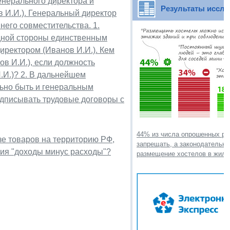
енерального директора и
Результаты иссл
в И.И.). Генеральный директор
него совместительства. 1.
одной стороны единственным
директором (Иванов И.И.). Кем
в И.И.), если должность
.И.)? 2. В дальнейшем
льно быть и генеральным
одписывать трудовые договоры с
44% из числа опрошенных ра
е товаров на территорию РФ,
запрещать, а законодательно
ия "доходы минус расходы"?
размещение хостелов в жил