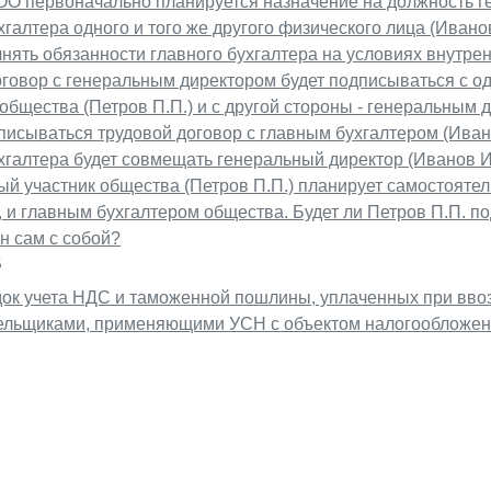
ОО первоначально планируется назначение на должность г
хгалтера одного и того же другого физического лица (Ивано
нять обязанности главного бухгалтера на условиях внутрен
оговор с генеральным директором будет подписываться с 
общества (Петров П.П.) и с другой стороны - генеральным 
исываться трудовой договор с главным бухгалтером (Ивано
хгалтера будет совмещать генеральный директор (Иванов И
й участник общества (Петров П.П.) планирует самостояте
 и главным бухгалтером общества. Будет ли Петров П.П. п
н сам с собой?
6
док учета НДС и таможенной пошлины, уплаченных при ввоз
ельщиками, применяющими УСН с объектом налогообложен