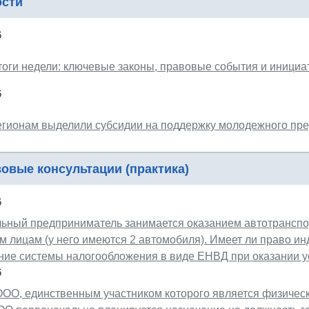
ости
6
тоги недели: ключевые законы, правовые события и иници
6
егионам выделили субсидии на поддержку молодежного пр
овые консультации (практика)
6
ьный предприниматель занимается оказанием автотранспор
м лицам (у него имеются 2 автомобиля). Имеет ли право 
ние системы налогообложения в виде ЕНВД при оказании у
6
ОО, единственным участником которого является физическо