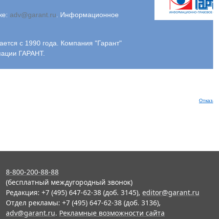
ке:
adv@garant.ru
.
Информационное
ся с 1990 года. Компания "Гарант"
мации ГАРАНТ.
Отказат
8-800-200-88-88
(бесплатный междугородный звонок)
Редакция: +7 (495) 647-62-38 (доб. 3145),
editor@garant.ru
Отдел рекламы: +7 (495) 647-62-38 (доб. 3136),
adv@garant.ru
.
Рекламные возможности сайта