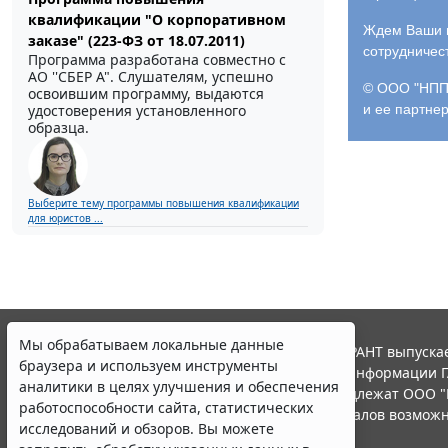
квалификации "О корпоративном
Ждем Ваши и
заказе" (223-ФЗ от 18.07.2011)
сотрудничес
Программа разработана совместно с
АО ''СБЕР А". Слушателям, успешно
© ООО "НПП 
освоившим программу, выдаются
и ее партне
удостоверения установленного
образца.
Выберите тему программы повышения квалификации
для юристов ...
Мы обрабатываем локальные данные
© ООО "НПП "ГАРАНТ-СЕРВИС", 2026. Система ГАРАНТ выпускае
браузера и используем инструменты
участниками Российской ассоциации правовой информации Г
аналитики в целях улучшения и обеспечения
Все права на материалы сайта ГАРАНТ.РУ принадлежат ООО "
работоспособности сайта, статистических
Полное или частичное воспроизведение материалов возможн
исследований и обзоров. Вы можете
Правила использования портала.