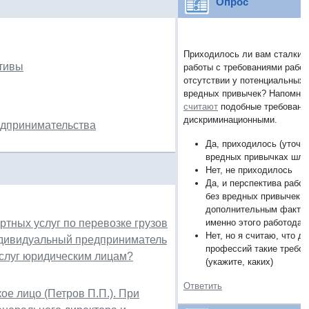
Опрос
Приходилось ли вам сталкива
ативы
работы с требованиями работ
отсутствии у потенциальных 
вредных привычек? Напомним
считают
подобные требовани
дискриминационными.
едпринимательства
Да, приходилось (уточни
вредных привычках шла
Нет, не приходилось
Да, и перспектива работ
без вредных привычек с
дополнительным фактор
тных услуг по перевозке грузов
именно этого работодат
Нет, но я считаю, что д
индивидуальный предприниматель
профессий такие требо
слуг юридическим лицам?
(укажите, каких)
Ответить
е лицо (Петров П.П.). При