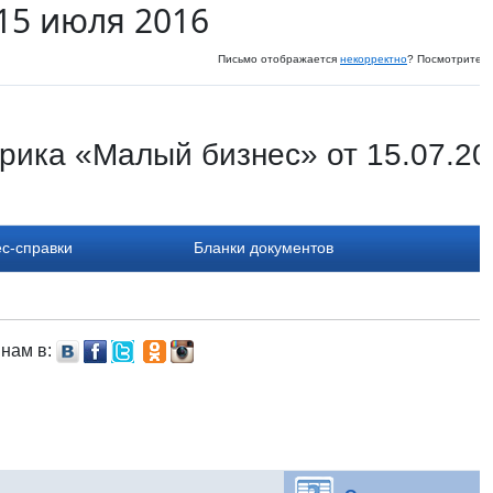
15 июля 2016
Письмо отображается
некорректно
? Посмотрите и
рика «Малый бизнес» от 15.07.20
с-справки
Бланки документов
 нам в: