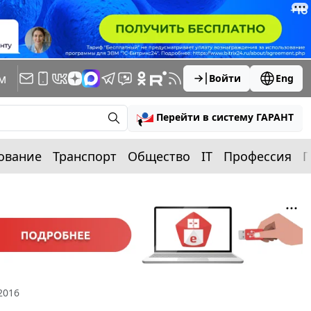
м
Войти
Eng
Перейти в систему ГАРАНТ
ование
Транспорт
Общество
IT
Профессия
П
2016