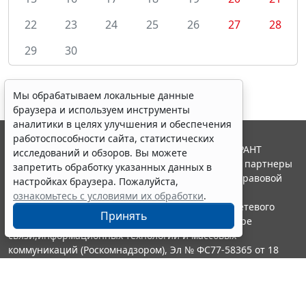
22
23
24
25
26
27
28
29
30
Мы обрабатываем локальные данные
браузера и используем инструменты
аналитики в целях улучшения и обеспечения
работоспособности сайта, статистических
© ООО "НПП "ГАРАНТ-СЕРВИС", 2026. Система ГАРАНТ
исследований и обзоров. Вы можете
выпускается с 1990 года. Компания "Гарант" и ее партнеры
запретить обработку указанных данных в
являются участниками Российской ассоциации правовой
настройках браузера. Пожалуйста,
информации ГАРАНТ.
ознакомьтесь с условиями их обработки
.
Портал ГАРАНТ.РУ зарегистрирован в качестве сетевого
Принять
издания Федеральной службой по надзору в сфере
связи,информационных технологий и массовых
коммуникаций (Роскомнадзором), Эл № ФС77-58365 от 18
июня 2014 года.
16+