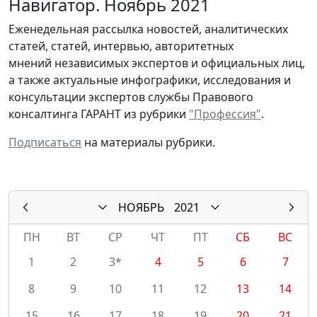
Навигатор. Ноябрь 2021
Еженедельная рассылка новостей, аналитических
статей, статей, интервью, авторитетных
мнений независимых экспертов и официальных лиц,
а также актуальные инфографики, исследования и
консультации экспертов службы Правового
консалтинга ГАРАНТ из рубрики
"Профессия"
.
Подписаться
на материалы рубрики.
НОЯБРЬ
2021
ПН
ВТ
СР
ЧТ
ПТ
СБ
ВС
1
2
3*
4
5
6
7
8
9
10
11
12
13
14
15
16
17
18
19
20
21