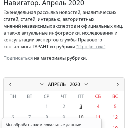
Навигатор. Апрель 2020
Еженедельная рассылка новостей, аналитических
статей, статей, интервью, авторитетных
мнений независимых экспертов и официальных лиц,
а также актуальные инфографики, исследования и
консультации экспертов службы Правового
консалтинга ГАРАНТ из рубрики
"Профессия"
.
Подписаться
на материалы рубрики.
АПРЕЛЬ
2020
ПН
ВТ
СР
ЧТ
ПТ
СБ
ВС
1
2
3
4
5
6
7
8
9
10
11
12
Мы обрабатываем локальные данные
13
14
15
16
17
18
19