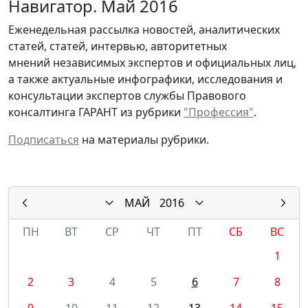
Навигатор. Май 2016
Еженедельная рассылка новостей, аналитических
статей, статей, интервью, авторитетных
мнений независимых экспертов и официальных лиц,
а также актуальные инфографики, исследования и
консультации экспертов службы Правового
консалтинга ГАРАНТ из рубрики
"Профессия"
.
Подписаться
на материалы рубрики.
МАЙ
2016
ПН
ВТ
СР
ЧТ
ПТ
СБ
ВС
1
2
3
4
5
6
7
8
9
10
11
12
13
14
15