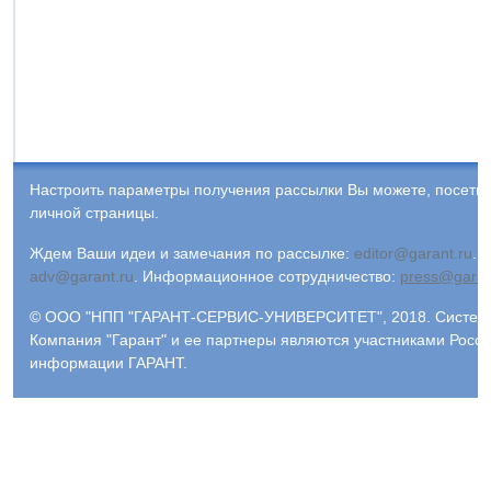
Настроить параметры получения рассылки Вы можете, посети
личной страницы.
Ждем Ваши идеи и замечания по рассылке:
editor@garant.ru
.
Р
adv@garant.ru
.
Информационное сотрудничество:
press@garan
© ООО "НПП "ГАРАНТ-СЕРВИС-УНИВЕРСИТЕТ", 2018. Система 
Компания "Гарант" и ее партнеры являются участниками Росс
информации ГАРАНТ.