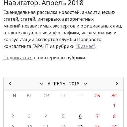
Навигатор. Апрель 2018
Еженедельная рассылка новостей, аналитических
статей, статей, интервью, авторитетных
мнений независимых экспертов и официальных лиц,
а также актуальные инфографики, исследования и
консультации экспертов службы Правового
консалтинга ГАРАНТ из рубрики
"Бизнес"
.
Подписаться
на материалы рубрики.
АПРЕЛЬ
2018
ПН
ВТ
СР
ЧТ
ПТ
СБ
ВС
1
2
3
4
5
6
7
8
9
10
11
12
13
14
15