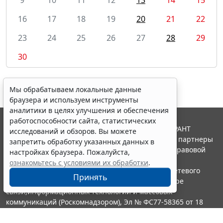
16
17
18
19
20
21
22
23
24
25
26
27
28
29
30
Мы обрабатываем локальные данные
браузера и используем инструменты
аналитики в целях улучшения и обеспечения
работоспособности сайта, статистических
© ООО "НПП "ГАРАНТ-СЕРВИС", 2026. Система ГАРАНТ
исследований и обзоров. Вы можете
выпускается с 1990 года. Компания "Гарант" и ее партнеры
запретить обработку указанных данных в
являются участниками Российской ассоциации правовой
настройках браузера. Пожалуйста,
информации ГАРАНТ.
ознакомьтесь с условиями их обработки
.
Портал ГАРАНТ.РУ зарегистрирован в качестве сетевого
Принять
издания Федеральной службой по надзору в сфере
связи,информационных технологий и массовых
коммуникаций (Роскомнадзором), Эл № ФС77-58365 от 18
июня 2014 года.