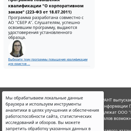
квалификации "О корпоративном
заказе" (223-ФЗ от 18.07.2011)
Программа разработана совместно с
АО ''СБЕР А". Слушателям, успешно
освоившим программу, выдаются
удостоверения установленного
образца.
Выберите тему программы повышения квалификации
для юристов ...
Мы обрабатываем локальные данные
© ООО "НПП "ГАРАНТ-СЕРВИС", 2026. Система ГАРАНТ выпускае
браузера и используем инструменты
участниками Российской ассоциации правовой информации Г
аналитики в целях улучшения и обеспечения
Все права на материалы сайта ГАРАНТ.РУ принадлежат ООО "
работоспособности сайта, статистических
Полное или частичное воспроизведение материалов возможн
исследований и обзоров. Вы можете
Правила использования портала.
запретить обработку указанных данных в
Портал ГАРАНТ.РУ зарегистрирован в качестве сетевого изда