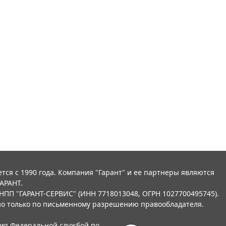
тся с 1990 года. Компания "Гарант" и ее партнеры являются
АРАНТ.
НПП "ГАРАНТ-СЕРВИС" (ИНН 7718013048, ОГРН 1027700495745).
о только по письменному разрешению правообладателя.
ния Федеральной службой по