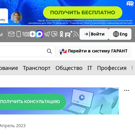
м
Войти
Eng
Перейти в систему ГАРАНТ
ование
Транспорт
Общество
IT
Профессия
П
Апрель 2023