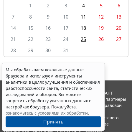
1
2
3
4
5
6
7
8
9
10
11
12
13
14
15
16
17
18
19
20
21
22
23
24
25
26
27
28
29
30
31
Мы обрабатываем локальные данные
браузера и используем инструменты
аналитики в целях улучшения и обеспечения
работоспособности сайта, статистических
© ООО "НПП "ГАРАНТ-СЕРВИС", 2026. Система ГАРАНТ
исследований и обзоров. Вы можете
выпускается с 1990 года. Компания "Гарант" и ее партнеры
запретить обработку указанных данных в
являются участниками Российской ассоциации правовой
настройках браузера. Пожалуйста,
информации ГАРАНТ.
ознакомьтесь с условиями их обработки
.
Портал ГАРАНТ.РУ зарегистрирован в качестве сетевого
Принять
издания Федеральной службой по надзору в сфере
связи,информационных технологий и массовых