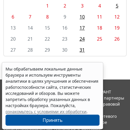
1
2
3
4
5
6
7
8
9
10
11
12
13
14
15
16
17
18
19
20
21
22
23
24
25
26
27
28
29
30
31
Мы обрабатываем локальные данные
браузера и используем инструменты
аналитики в целях улучшения и обеспечения
работоспособности сайта, статистических
© ООО "НПП "ГАРАНТ-СЕРВИС", 2026. Система ГАРАНТ
исследований и обзоров. Вы можете
выпускается с 1990 года. Компания "Гарант" и ее партнеры
запретить обработку указанных данных в
являются участниками Российской ассоциации правовой
настройках браузера. Пожалуйста,
информации ГАРАНТ.
ознакомьтесь с условиями их обработки
.
Портал ГАРАНТ.РУ зарегистрирован в качестве сетевого
Принять
издания Федеральной службой по надзору в сфере
связи,информационных технологий и массовых