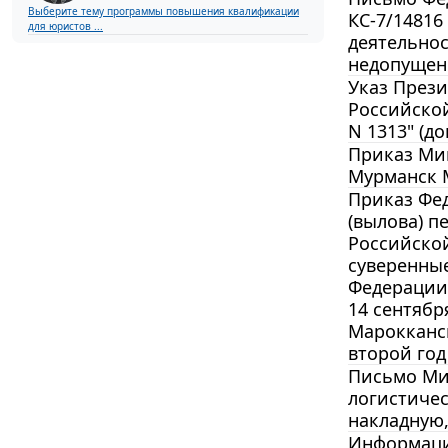
Выберите тему программы повышения квалификации
КС-7/1481
для юристов ...
деятельно
недопущен
Указ Прези
Российской
N 1313" (до
Приказ Мин
Мурманск 
Приказ Фед
(вылова) п
Российской
суверенные
Федерации 
14 сентябр
Марокканск
второй год
Письмо Мин
логистичес
накладную,
Информация