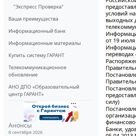
Российско
предоставл
"Экспресс Проверка"
условий на
Ваши преимущества
выходных д
телекомму
Информационный банк
Информаци
от 19 июля
Информационные материалы
Информация
переводах
Купить систему ГАРАНТ
Распоряжен
Телекоммуникационное
Правительс
Постановле
обновление
Правительс
АНО ДПО «Образовательный
Постановле
центр ГАРАНТ»
предоставл
силу)
Постановле
организац
финансово-
Анонсы
Банки, удо
8 сентября 2026
05.04.2013