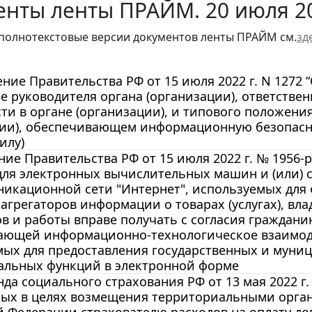
енты ленты ПРАЙМ. 20 июля 2
полнотекстовые версии документов ленты ПРАЙМ см.
зд
ние Правительства РФ от 15 июля 2022 г. N 1272
е руководителя органа (организации), ответств
ти в органе (организации), и типового положени
ии), обеспечивающем информационную безопаснос
илу)
ие Правительства РФ от 15 июля 2022 г. № 1956-
для электронных вычислительных машин и (или) 
никационной сети "Интернет", используемых для
агрегаторов информации о товарах (услугах), в
в и работы вправе получать с согласия граждан
ающей информационно-технологическое взаимод
ых для предоставления государственных и муниц
альных функций в электронной форме
да социального страхования РФ от 13 мая 2022 г
ых в целях возмещения территориальными орган