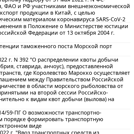
я, ФАО и РФ участниками внешнеэкономической
спорт продукции в Китай, с целью
ическим материалом коронавируса SARS-CoV-2
изменения в Положение о Министерстве юстиции
ссийской Федерации от 13 октября 2004 г.
петенции таможенного поста Морской порт
022 г. N 392 "О распределении квоты добычи
мбрия, ставрида, анчоус), предоставленной
транств, где Королевство Марокко осуществляет
оглашением между Правительством Российской
ничестве в области морского рыболовства от
 принятыми на второй сессии Российско-
ительно к видам квот добычи (вылова) на
14/59-ПГ О возможности транспортно-
ном порядке формировать транспортную
лектронном виде
2 г. "Ввоз транспортных средств из