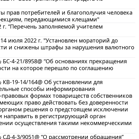
ы прав потребителей и благополучия человека
инфекциям, передающимися клещами"
 г. “Перечень заполняемой учителем
4 июля 2022 г. "Установлен мораторий до
сти и снижены штрафы за нарушения валютного
№ БС-4-21/8958@ “Об основаниях прекращения
ости на которое перешло по соглашению
 КВ-19-14/164@ Об установлении для
тельные способы информирования
-правовых формах товариществ собственников
имеющих право действовать без доверенности
 органом решения о предстоящем исключении
и направить в регистрирующий орган
жении осуществления такими некоммерческими
№ СД-4-3/9051@ “О рассмотрении обращения”