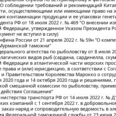
6 О соблюдении требований и рекомендаций Кита
сти, осуществляющими или имеющими право на эк
ия контаминации продукции и ее упаковки генет
дента РФ от 18 июля 2022 г. № 469 "О внесении 
 Федерации, утвержденное Указом Президента Ро
кумент не вступил в силу)
фина России от 21 апреля 2022 г. № 59н “О ком
Мурманской таможни”
ерального агентства по рыболовству от 8 июля 2
елагических видов рыб (сардина, сардинелла, ску
 Федерации в атлантической части морских прос
 права и (или) юрисдикцию, в соответствии с С
и Правительством Королевства Марокко о сотруд
я 2020 года и 14 октября 2020 года и решениями,
ой смешанной комиссии по рыболовству, примен
 действия Соглашения"
истерства транспорта РФ от 14 июля 2022 г. № Д
ких компаний с 1 сентября 2022 г. в доброволь
 заказ-наряд и сопроводительную ведомость в э
 Федеральной таможенной службы от 23 июня 202