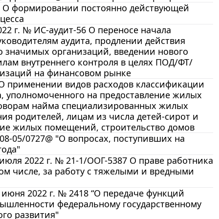
-р О формировании постоянно действующей
оцесса
2 г. № ИС-аудит-56 О переносе начала
уководителям аудита, продлении действия
о значимых организаций, введении нового
илам внутреннего контроля в целях ПОД/ФТ/
низаций на финансовом рынке
8 О применении видов расходов классификации
на, уполномоченного на предоставление жилых
оворам найма специализированных жилых
ия родителей, лицам из числа детей-сирот и
ние жилых помещений, строительство домов
08-05/0727@ "О вопросах, поступивших на
года"
юля 2022 г. № 21-1/ООГ-5387 О праве работника
том числе, за работу с тяжелыми и вредными
июня 2022 г. № 2418 “О передаче функций
ышленности федеральному государственному
го развития"