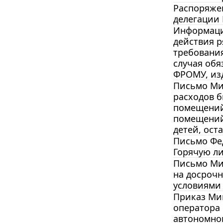
Распоряжен
делегации 
Информацио
действия р
требовани
случая обя
ФРОМУ, из
Письмо Мин
расходов б
помещений
помещений 
детей, ост
Письмо Фед
Горячую ли
Письмо Мин
на досрочн
условиями 
Приказ Мин
оператора
автономно