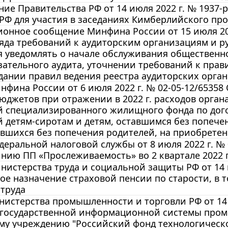
ие Правительства РФ от 14 июля 2022 г. № 1937
РФ для участия в заседаниях Кимберлийского пр
нное сообщение Минфина России от 15 июля 202
яда требований к аудиторским организациям и р
я уведомлять о начале обслуживания общественн
зательного аудита, уточнении требований к прав
дании правил ведения реестра аудиторских орга
фина России от 6 июля 2022 г. № 02-05-12/6535
юджетов при отражении в 2022 г. расходов орга
 специализированного жилищного фонда по дог
детям-сиротам и детям, оставшимся без попечен
авшихся без попечения родителей, на приобрете
еральной налоговой службы от 8 июля 2022 г. № 
нию ПП «Прослеживаемость» во 2 квартале 2022 
истерства труда и социальной защиты РФ от 14 и
ое назначение страховой пенсии по старости, в 
труда
истерства промышленности и торговли РФ от 14 
 государственной информационной системы пром
му учреждению "Российский фонд технологическо