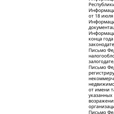
Республики
Информаци
от 18 июля
Информация
документац
Информация
конца год
законодате
Письмо Фед
налогообло
залогодате
Письмо Фед
регистрир
некоммерч
недвижимо
от имени 
указанных
возражени
организац
Письмо Фед