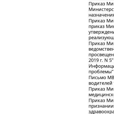
Приказ Мин
Министерс
назначени
Приказ Мин
приказ Мин
утвержден
реализующ
Приказ Мин
ведомстве
просвещен
2019 г. N 5”
Информация
проблемы”
Письмо МВД
водителей 
Приказ Мин
медицинско
Приказ Мин
признании
здравоохра