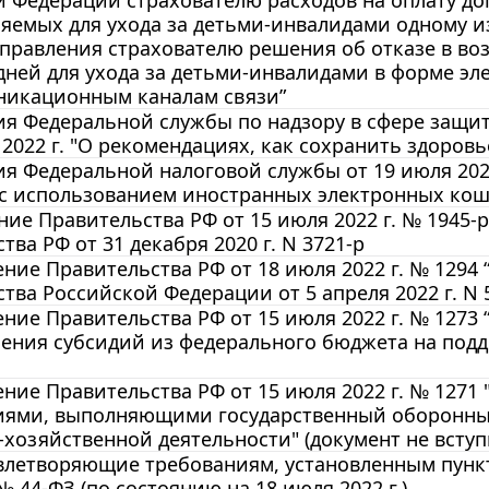
й Федерации страхователю расходов на оплату д
яемых для ухода за детьми-инвалидами одному из
правления страхователю решения об отказе в в
ней для ухода за детьми-инвалидами в форме эл
никационным каналам связи”
я Федеральной службы по надзору в сфере защит
 2022 г. "О рекомендациях, как сохранить здоровь
 Федеральной налоговой службы от 19 июля 2022
 c использованием иностранных электронных кош
ие Правительства РФ от 15 июля 2022 г. № 1945
тва РФ от 31 декабря 2020 г. N 3721-р
ние Правительства РФ от 18 июля 2022 г. № 1294
тва Российской Федерации от 5 апреля 2022 г. N 
ние Правительства РФ от 15 июля 2022 г. № 1273
ения субсидий из федерального бюджета на подд
ние Правительства РФ от 15 июля 2022 г. № 1271
иями, выполняющими государственный оборонный 
хозяйственной деятельности" (документ не вступи
влетворяющие требованиям, установленным пункто
 № 44-ФЗ (по состоянию на 18 июля 2022 г.)