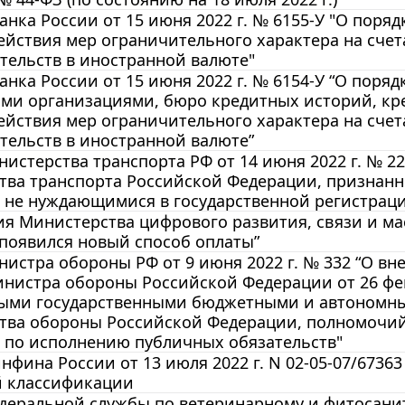
анка России от 15 июня 2022 г. № 6155-У "О пор
ействия мер ограничительного характера на счет
ательств в иностранной валюте"
анка России от 15 июня 2022 г. № 6154-У “О пор
ми организациями, бюро кредитных историй, кр
ействия мер ограничительного характера на счет
ательств в иностранной валюте”
истерства транспорта РФ от 14 июня 2022 г. № 22
тва транспорта Российской Федерации, признан
 не нуждающимися в государственной регистрац
 Министерства цифрового развития, связи и мас
 появился новый способ оплаты”
истра обороны РФ от 9 июня 2022 г. № 332 “О вн
нистра обороны Российской Федерации от 26 фев
ыми государственными бюджетными и автономны
тва обороны Российской Федерации, полномочи
 по исполнению публичных обязательств"
фина России от 13 июля 2022 г. N 02-05-07/6736
 классификации
еральной службы по ветеринарному и фитосанитар