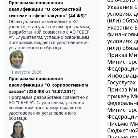
Программа повышения
Указание Б
квалификации "О контрактной
условиях д
системе в сфере закупок" (44-ФЗ)"
(или) обяз
Об актуальных изменениях в КС
узнаете, став участником программы,
Указание Б
разработанной совместно с АО ''СБЕР
финансовы
А". Слушателям, успешно освоившим
условиях д
программу, выдаются удостоверения
(или) обяз
установленного образца.
Приказ Мин
Министерс
Федерации
11 августа 2026
Информация
Программа повышения
Госуслугах
квалификации "О корпоративном
Приказ Мин
заказе" (223-ФЗ от 18.07.2011)
приказу Ми
Программа разработана совместно с
федеральн
АО ''СБЕР А". Слушателям, успешно
освоившим программу, выдаются
Министерс
удостоверения установленного
Федерации
образца.
Письмо Мин
бюджетной
Письмо Фед