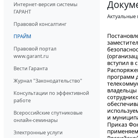
Докум
Интернет-версия системы
ГАРАНТ
Актуальные 
Правовой консалтинг
Постановле
ПРАЙМ
заместител
Правовой портал
безопаснос
(организац
www.garant.ru
вступил в с
Вести Гаранта
Распоряжен
программ 
Журнал "Законодательство"
телекомму
владельцы 
Консультации по эффективной
сотруднико
работе
обеспечив
используем
Всероссийские спутниковые
и муницип
онлайн-семинары
Приказ Фон
применяем
Электронные услуги