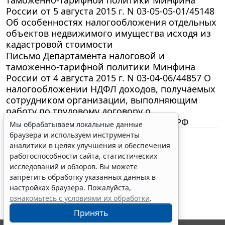
России от 5 августа 2015 г. N 03-05-05-01/45148
Об особенностях налогообложения отдельных
объектов недвижимого имущества исходя из
кадастровой стоимости
Письмо Департамента налоговой и
таможенно-тарифной политики Минфина
России от 4 августа 2015 г. N 03-04-06/44857 О
налогообложении НДФЛ доходов, получаемых
сотрудником организации, выполняющим
работу по трудовому договору о
дистанционной работе за пределами РФ
Мы обрабатываем локальные данные
браузера и используем инструменты
аналитики в целях улучшения и обеспечения
Показать еще материалы
работоспособности сайта, статистических
исследований и обзоров. Вы можете
запретить обработку указанных данных в
настройках браузера. Пожалуйста,
ознакомьтесь с условиями их обработки
.
Принять