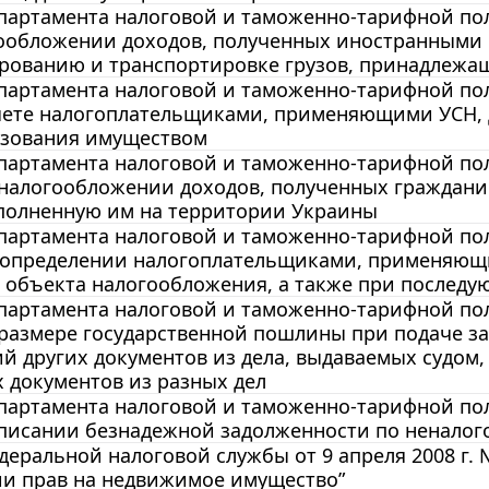
артамента налоговой и таможенно-тарифной поли
ообложении доходов, полученных иностранными о
ированию и транспортировке грузов, принадлежа
артамента налоговой и таможенно-тарифной поли
чете налогоплательщиками, применяющими УСН, 
ьзования имуществом
артамента налоговой и таможенно-тарифной поли
 налогообложении доходов, полученных граждан
ыполненную им на территории Украины
артамента налоговой и таможенно-тарифной поли
б определении налогоплательщиками, применяющи
 объекта налогообложения, а также при послед
артамента налоговой и таможенно-тарифной поли
 размере государственной пошлины при подаче з
ий других документов из дела, выдаваемых судом
 документов из разных дел
артамента налоговой и таможенно-тарифной поли
 списании безнадежной задолженности по ненало
еральной налоговой службы от 9 апреля 2008 г. 
ии прав на недвижимое имущество”