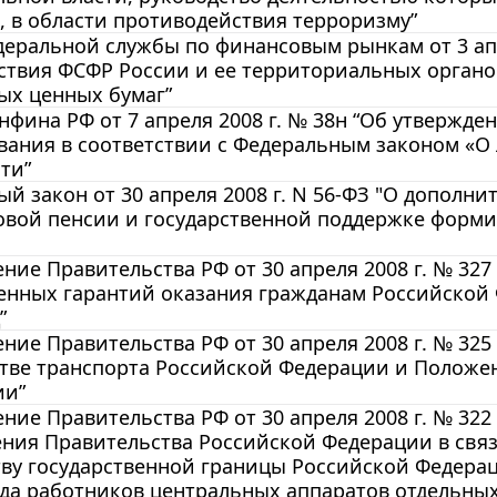
 в области противодействия терроризму”
еральной службы по финансовым рынкам от 3 апр
ствия ФСФР России и ее территориальных органо
ых ценных бумаг”
фина РФ от 7 апреля 2008 г. № 38н “Об утвержде
вания в соответствии с Федеральным законом «О
ти”
й закон от 30 апреля 2008 г. N 56-ФЗ "О дополн
овой пенсии и государственной поддержке форми
ние Правительства РФ от 30 апреля 2008 г. № 32
венных гарантий оказания гражданам Российско
”
ние Правительства РФ от 30 апреля 2008 г. № 32
тве транспорта Российской Федерации и Положен
ии”
ние Правительства РФ от 30 апреля 2008 г. № 32
ния Правительства Российской Федерации в связ
ву государственной границы Российской Федерац
да работников центральных аппаратов отдельны