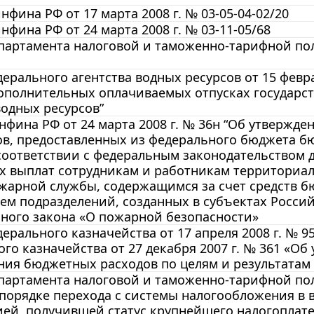
фина РФ от 17 марта 2008 г. № 03-05-04-02/20
фина РФ от 24 марта 2008 г. № 03-11-05/68
артамента налоговой и таможенно-тарифной поли
ерального агентства водных ресурсов от 15 февра
дополнительных оплачиваемых отпусках государс
водных ресурсов”
фина РФ от 24 марта 2008 г. № 36н “Об утвержд
ов, предоставленных из федерального бюджета б
соответствии с федеральным законодательством 
х выплат сотрудникам и работникам территориал
жарной службы, содержащимся за счет средств б
м подразделений, созданных в субъектах Россий
ного закона «О пожарной безопасности»
ерального казначейства от 17 апреля 2008 г. № 9
го казначейства от 27 декабря 2007 г. № 361 «О
ия бюджетных расходов по целям и результатам
артамента налоговой и таможенно-тарифной поли
 порядке перехода с системы налогообложения 
ией, получившей статус крупнейшего налогоплат