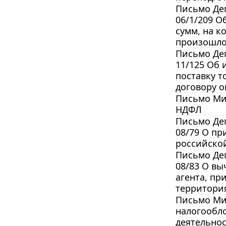
Письмо Деп
06/1/209 О
сумм, на к
произошло
Письмо Деп
11/125 Об 
поставку т
договору о
Письмо Мин
НДФЛ
Письмо Деп
08/79 О пр
российско
Письмо Деп
08/83 О вы
агента, пр
территория
Письмо Мин
налогообло
деятельнос