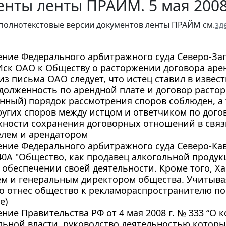
енты ленты ПРАЙМ. 5 мая 200
полнотекстовые версии документов ленты ПРАЙМ см.
зд
ние Федерального арбитражного суда Северо-Запад
Иск ОАО к Обществу о расторжении договора ар
из письма ОАО следует, что истец ставил в извест
долженность по арендной плате и договор растор
нный) порядок рассмотрения споров соблюден, а 
угих споров между истцом и ответчиком по догов
жности сохранения договорных отношений в свя
елем и арендатором
ние Федерального арбитражного суда Северо-Кавка
40А "Общество, как продавец алкогольной проду
обеспечении своей деятельности. Кроме того, Х
ем и генеральным директором общества. Учитыва
 отнес общество к рекламораспространителю по 
е)
ние Правительства РФ от 4 мая 2008 г. № 333 “О
ьной власти, руководство деятельностью которы