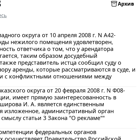
8
Архив
есь
ного округа от 10 апреля 2008 г. N А42-
енды нежилого помещения удовлетворен,
ность ответчика о том, что у арендатора
гается, таким образом досудебный
также представитель истца сообщил суду о
ору аренды, которые рассматриваются в суде, и
зи с конфликтными отношениями между
зского округа от 20 февраля 2008 г. N Ф08-
кции, имеет прямую заинтересованность в
аширова И. А. является единственным
я изложенное, административный орган
смыслу статьи 3 Закона "О рекламе""
 компетенции федеральных органов
х осуществляет Правительство Российской