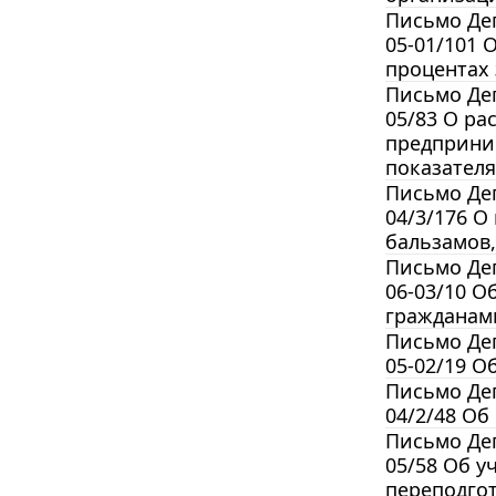
Письмо Деп
05-01/101 
процентах
Письмо Деп
05/83 О ра
предприним
показателя
Письмо Деп
04/3/176 О
бальзамов,
Письмо Деп
06-03/10 О
гражданам
Письмо Деп
05-02/19 О
Письмо Деп
04/2/48 Об
Письмо Деп
05/58 Об 
переподгот