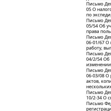
Письмо Деп
05 О налог
по экспед
Письмо Деп
05/54 Об у
права пол
Письмо Деп
06-01/67 О
работу, в
Письмо Деп
04/2/54 О
изменении
Письмо Деп
06-03/08 О
актов, коп
нескольких
Письмо Деп
10/2-34 О
Письмо Фед
регистрац