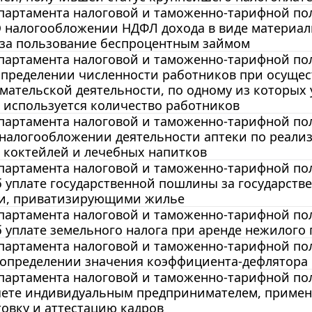
артамента налоговой и таможенно-тарифной поли
О налогообложении НДФЛ дохода в виде материал
 за пользование беспроцентным займом
артамента налоговой и таможенно-тарифной поли
спределении численности работников при осуще
ательской деятельности, по одному из которых 
 используется количество работников
артамента налоговой и таможенно-тарифной поли
 налогообложении деятельности аптеки по реали
 коктейлей и лечебных напитков
артамента налоговой и таможенно-тарифной поли
б уплате государственной пошлины за государст
и, приватизирующими жилье
артамента налоговой и таможенно-тарифной поли
б уплате земельного налога при аренде нежилог
артамента налоговой и таможенно-тарифной поли
 определении значения коэффициента-дефлятора н
артамента налоговой и таможенно-тарифной поли
учете индивидуальным предпринимателем, примен
овку и аттестацию кадров