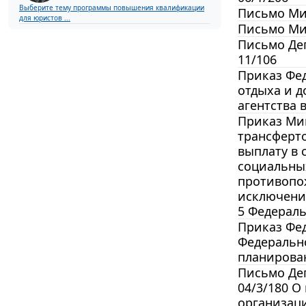
Выберите тему программы повышения квалификации
Письмо Мин
для юристов ...
Письмо Мин
Письмо Деп
11/106
Приказ Фед
отдыха и 
агентства 
Приказ Мин
трансферт
выплату в 
социальны
противопо
исключение
5 Федераль
Приказ Фед
Федерально
планирован
Письмо Деп
04/3/180 О
организац