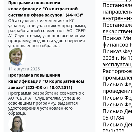
Программа повышения
Постановле
квалификации "О контрактной
направлен
системе в сфере закупок" (44-ФЗ)"
внутренних
Об актуальных изменениях в КС
Постановле
узнаете, став участником программы,
лекарствен
разработанной совместно с АО ''СБЕР
А". Слушателям, успешно освоившим
Приказ Мин
программу, выдаются удостоверения
финансов 
установленного образца.
Приказ Фед
2008 г. № 
эксплуата
11 августа 2026
Распоряжен
Программа повышения
промышленн
квалификации "О корпоративном
Письмо Фед
заказе" (223-ФЗ от 18.07.2011)
проведения
Программа разработана совместно с
Письмо Фед
АО ''СБЕР А". Слушателям, успешно
освоившим программу, выдаются
Письмо Фед
удостоверения установленного
Письмо Деп
образца.
05-01/84
Письмо Деп
06/1/206