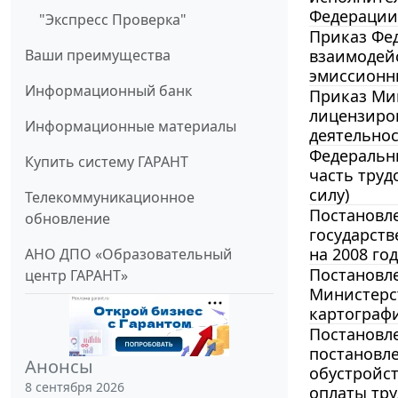
Федерации,
"Экспресс Проверка"
Приказ Фед
взаимодей
Ваши преимущества
эмиссионн
Информационный банк
Приказ Мин
лицензиро
Информационные материалы
деятельнос
Федеральны
Купить систему ГАРАНТ
часть труд
силу)
Телекоммуникационное
Постановле
обновление
государст
на 2008 год
АНО ДПО «Образовательный
Постановле
центр ГАРАНТ»
Министерс
картограф
Постановле
постановле
Анонсы
обустройст
8 сентября 2026
оплаты тру