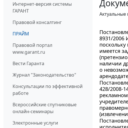
Докум
Интернет-версия системы
ГАРАНТ
Актуальные 
Правовой консалтинг
Постановле
ПРАЙМ
8931/2006 
поскольку 
Правовой портал
имеется за
www.garant.ru
(претензио
наличии др
Вести Гаранта
о невозмо
Журнал "Законодательство"
арендодат
Постановле
Консультации по эффективной
428/2008-1
работе
рекламном 
учредител
Всероссийские спутниковые
правомерно
онлайн-семинары
(извлечени
Постановле
Электронные услуги
исполнител