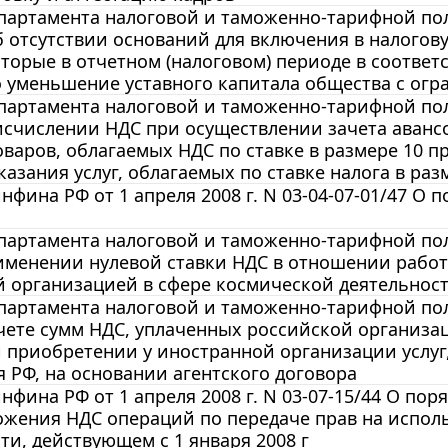
артамента налоговой и таможенно-тарифной поли
б отсутствии оснований для включения в налогову
оторые в отчетном (налоговом) периоде в соотве
 уменьшение уставного капитала общества с огр
артамента налоговой и таможенно-тарифной поли
исчислении НДС при осуществлении зачета аванс
оваров, облагаемых НДС по ставке в размере 10 п
казания услуг, облагаемых по ставке налога в ра
фина РФ от 1 апреля 2008 г. N 03-04-07-01/47 О
артамента налоговой и таможенно-тарифной поли
именении нулевой ставки НДС в отношении работ
й организацией в сфере космической деятельнос
артамента налоговой и таможенно-тарифной поли
чете сумм НДС, уплаченных российской организац
и приобретении у иностранной организации услу
 РФ, на основании агентского договора
фина РФ от 1 апреля 2008 г. N 03-07-15/44 О по
жения НДС операций по передаче прав на испол
ти, действующем с 1 января 2008 г