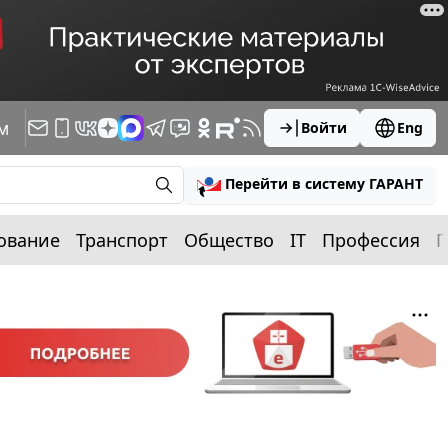
м
Войти
Eng
Перейти в систему ГАРАНТ
ование
Транспорт
Общество
IT
Профессия
П