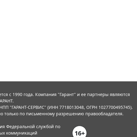
тся с 1990 года. Компания "Гарант" и ее партнеры являются
АРАНТ.
НПП "ГАРАНТ-СЕРВИС" (ИНН 7718013048, ОГРН 1027700495745).
о только по письменному разрешению правообладателя.
ния Федеральной службой по
16+
вых коммуникаций