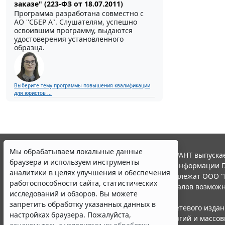
заказе" (223-ФЗ от 18.07.2011)
Программа разработана совместно с
АО ''СБЕР А". Слушателям, успешно
освоившим программу, выдаются
удостоверения установленного
образца.
Выберите тему программы повышения квалификации
для юристов ...
Мы обрабатываем локальные данные
© ООО "НПП "ГАРАНТ-СЕРВИС", 2026. Система ГАРАНТ выпускае
браузера и используем инструменты
участниками Российской ассоциации правовой информации Г
аналитики в целях улучшения и обеспечения
Все права на материалы сайта ГАРАНТ.РУ принадлежат ООО "
работоспособности сайта, статистических
Полное или частичное воспроизведение материалов возможн
исследований и обзоров. Вы можете
Правила использования портала.
запретить обработку указанных данных в
Портал ГАРАНТ.РУ зарегистрирован в качестве сетевого изда
настройках браузера. Пожалуйста,
надзору в сфере связи,информационных технологий и массо