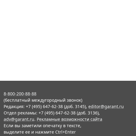
8-800-200-88-88
(бесплатный междугородный звонок)
Редакция: +7 (495) 647-62-38 (доб. 3145),
editor@garant.ru
Отдел рекламы: +7 (495) 647-62-38 (доб. 3136),
adv@garant.ru
.
Рекламные возможности сайта
Если вы заметили опечатку в тексте,
выделите ее и нажмите Ctrl+Enter