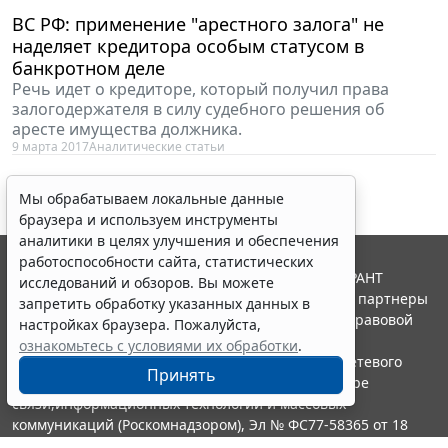
ВС РФ: применение "арестного залога" не
наделяет кредитора особым статусом в
банкротном деле
Речь идет о кредиторе, который получил права
залогодержателя в силу судебного решения об
аресте имущества должника.
9 марта 2017
Аналитические статьи
Мы обрабатываем локальные данные
браузера и используем инструменты
аналитики в целях улучшения и обеспечения
работоспособности сайта, статистических
© ООО "НПП "ГАРАНТ-СЕРВИС", 2026. Система ГАРАНТ
исследований и обзоров. Вы можете
выпускается с 1990 года. Компания "Гарант" и ее партнеры
запретить обработку указанных данных в
являются участниками Российской ассоциации правовой
настройках браузера. Пожалуйста,
информации ГАРАНТ.
ознакомьтесь с условиями их обработки
.
Портал ГАРАНТ.РУ зарегистрирован в качестве сетевого
Принять
издания Федеральной службой по надзору в сфере
связи,информационных технологий и массовых
коммуникаций (Роскомнадзором), Эл № ФС77-58365 от 18
июня 2014 года.