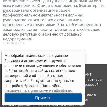
обеспечение ГАРАНТ доступна вся информация обо
всех изменениях. Юристы, экономисты, бухгалтеры и
руководители организаций в своей
профессиональной деятельности должны
руководствоваться только актуальными и
проверенными сведениями. Знать об изменениях в
законодательстве – значит обезопасить себя, свою
деловую репутацию и бизнес от досадных
недоразумений.
15 января 2014
Мы обрабатываем локальные данные
браузера и используем инструменты
аналитики в целях улучшения и обеспечения
работоспособности сайта, статистических
© ООО "НПП "ГАРАНТ-СЕРВИС", 2026. Система ГАРАНТ
исследований и обзоров. Вы можете
выпускается с 1990 года. Компания "Гарант" и ее партнеры
запретить обработку указанных данных в
являются участниками Российской ассоциации правовой
настройках браузера. Пожалуйста,
информации ГАРАНТ.
ознакомьтесь с условиями их обработки
.
Портал ГАРАНТ.РУ зарегистрирован в качестве сетевого
Принять
издания Федеральной службой по надзору в сфере
связи,информационных технологий и массовых