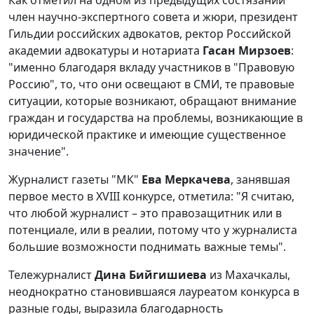
Как отметил на одном из предыдущих состязаний
член научно-экспертного совета и жюри, президент
Гильдии российских адвокатов, ректор Российской
академии адвокатуры и нотариата
Гасан Мирзоев
:
"именно благодаря вкладу участников в "Правовую
Россию", то, что они освещают в СМИ, те правовые
ситуации, которые возникают, обращают внимание
граждан и государства на проблемы, возникающие в
юридической практике и имеющие существенное
значение".
Журналист газеты "МК"
Ева Меркачева
, занявшая
первое место в XVIII конкурсе, отметила: "Я считаю,
что любой журналист – это правозащитник или в
потенциале, или в реалии, потому что у журналиста
большие возможности поднимать важные темы".
Тележурналист
Дина Бийгишиева
из Махачкалы,
неоднократно становившаяся лауреатом конкурса в
разные годы, выразила благодарность