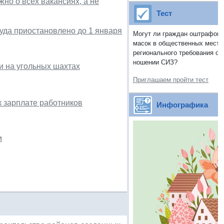
но о всех вакансиях, а не
Тест
уда приостановлено до 1 января
Могут ли граждан оштрафоват
масок в общественных места
регионального требования об
ношении СИЗ?
и на угольных шахтах
Приглашаем пройти тест
 зарплате работников
Инфографика
и