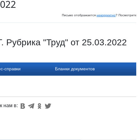
2022
Письмо отображается
некорректно
? Посмотрите и
 Рубрика "Труд" от 25.03.2022
с-справки
Бланки документов
к нам в: