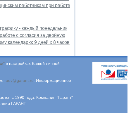
цинским работникам при работе
 графику - каждый понедельник
 работе с согласия за двойную
му календарю: 9 дней х 8 часов
ки"
в настройках Вашей личной
ке:
adv@garant.ru
.
Информационное
ся с 1990 года. Компания "Гарант"
мации ГАРАНТ.