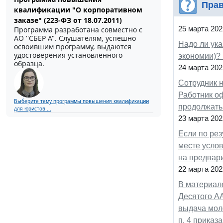
Прав
квалификации "О корпоративном
заказе" (223-ФЗ от 18.07.2011)
25 марта 202
Программа разработана совместно с
АО ''СБЕР А". Слушателям, успешно
Надо ли ука
освоившим программу, выдаются
удостоверения установленного
экономии)? 
образца.
24 марта 202
Сотрудник 
Работник оф
Выберите тему программы повышения квалификации
продолжать
для юристов ...
23 марта 202
Если по рез
месте услов
на предвар
22 марта 202
В материале
Десятого АА
выдача моло
п. 4 приказ