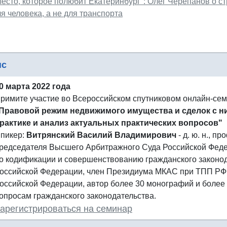
Место, которое полюбит Екатеринбург": Олег Черепанов о с
я человека, а не для транспорта
нс
0 марта 2022 года
римите участие во Всероссийском спутниковом онлайн-се
Правовой режим недвижимого имущества и сделок с н
рактике и анализ актуальных практических вопросов"
пикер:
Витрянский Василий Владимирович
- д. ю. н., п
редседателя Высшего Арбитражного Суда Российской Федер
о кодификации и совершенствованию гражданского законо
оссийской Федерации, член Президиума МКАС при ТПП РФ
оссийской Федерации, автор более 30 монографий и более
опросам гражданского законодательства.
арегистрироваться на семинар