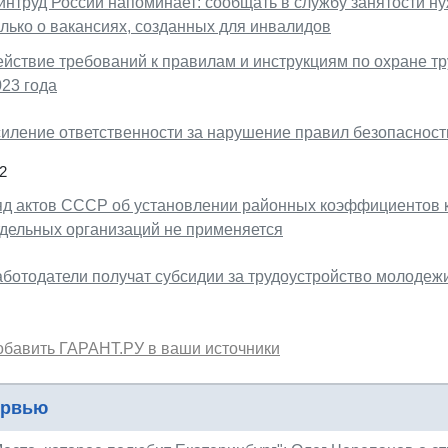
нтруд России напоминает: сообщать в службу занятости нуж
олько о вакансиях, созданных для инвалидов
ействие требований к правилам и инструкциям по охране тр
023 года
силение ответственности за нарушение правил безопасност
2
яд актов СССР об установлении районных коэффициентов к
тдельных организаций не применяется
аботодатели получат субсидии за трудоустройство молодеж
обавить ГАРАНТ.РУ в ваши источники
ервью