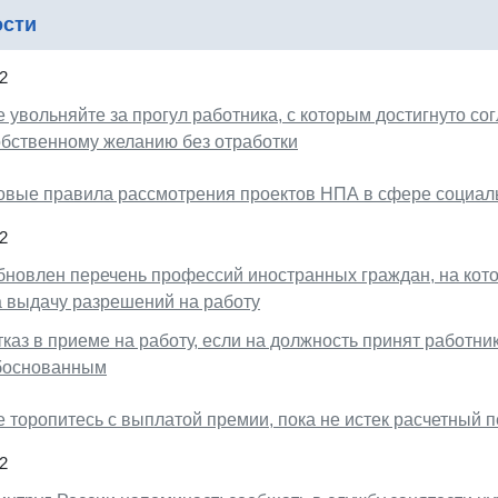
ости
2
е увольняйте за прогул работника, с которым достигнуто с
обственному желанию без отработки
овые правила рассмотрения проектов НПА в сфере социал
2
бновлен перечень профессий иностранных граждан, на кот
а выдачу разрешений на работу
каз в приеме на работу, если на должность принят работник
боснованным
е торопитесь с выплатой премии, пока не истек расчетный 
2