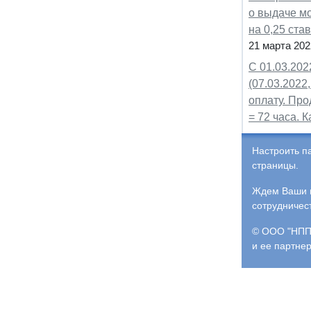
о выдаче м
на 0,25 ста
21 марта 202
С 01.03.202
(07.03.2022
оплату. Про
= 72 часа. 
Настроить п
страницы.
Ждем Ваши и
сотрудничес
© ООО "НПП 
и ее партне