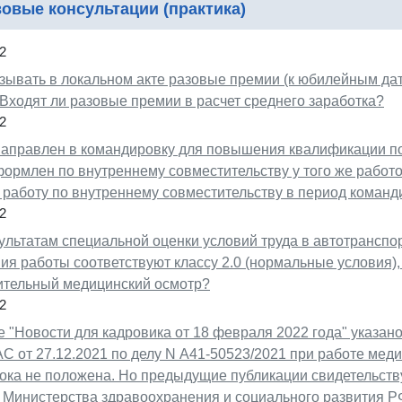
овые консультации (практика)
2
зывать в локальном акте разовые премии (к юбилейным дата
Входят ли разовые премии в расчет среднего заработка?
2
направлен в командировку для повышения квалификации по
ормлен по внутреннему совместительству у того же работо
 работу по внутреннему совместительству в период команд
2
ультатам специальной оценки условий труда в автотранспо
ия работы соответствуют классу 2.0 (нормальные условия)
ительный медицинский осмотр?
2
 "Новости для кадровика от 18 февраля 2022 года" указан
С от 27.12.2021 по делу N А41-50523/2021 при работе меди
ка не положена. Но предыдущие публикации свидетельствую
а Министерства здравоохранения и социального развития РФ