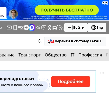
м
Войти
Eng
Перейти в систему ГАРАНТ
ование
Транспорт
Общество
IT
Профессия
П