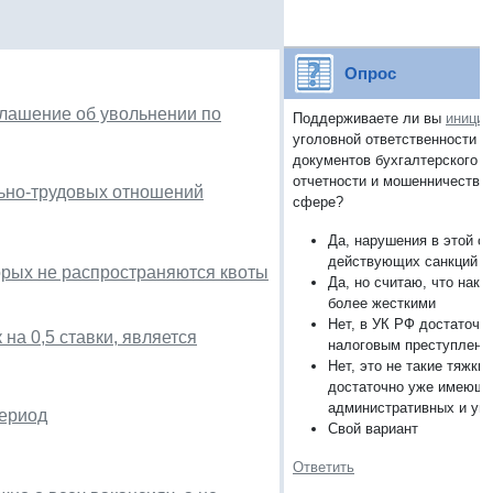
Опрос
оглашение об увольнении по
Поддерживаете ли вы
инициа
уголовной ответственности 
документов бухгалтерского (н
отчетности и мошенничество 
ьно-трудовых отношений
сфере?
Да, нарушения в этой с
действующих санкций у
орых не распространяются квоты
Да, но считаю, что нак
более жесткими
Нет, в УК РФ достаточн
 на 0,5 ставки, является
налоговым преступлени
Нет, это не такие тяжки
достаточно уже имеющ
административных и уг
период
Свой вариант
Ответить