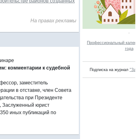
троительстве районов созданных
На правах рекламы
.
Профессиональный календа
года
минаре
им: комментарии к судебной
Подписка на журнал
"Зак
рофессор, заместитель
ации в отставке, член Совета
дательства при Президенте
, Заслуженный юрист
 350 иных публикаций по