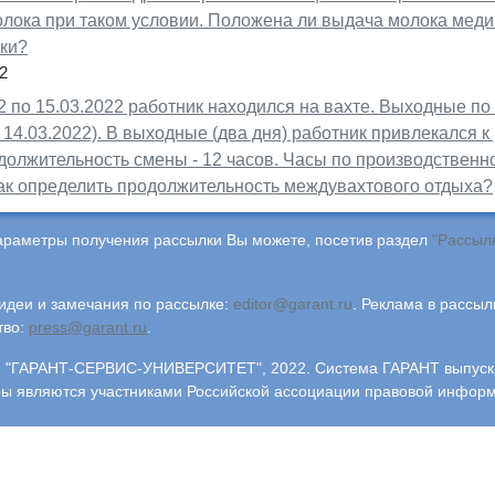
олока при таком условии. Положена ли выдача молока меди
вки?
2
2 по 15.03.2022 работник находился на вахте. Выходные по
, 14.03.2022). В выходные (два дня) работник привлекался к
должительность смены - 12 часов. Часы по производственно
Как определить продолжительность междувахтового отдыха?
араметры получения рассылки Вы можете, посетив раздел
"Рассыл
деи и замечания по рассылке:
editor@garant.ru
.
Реклама в рассыл
тво:
press@garant.ru
.
"ГАРАНТ-СЕРВИС-УНИВЕРСИТЕТ", 2022. Система ГАРАНТ выпускает
ры являются участниками Российской ассоциации правовой инфор