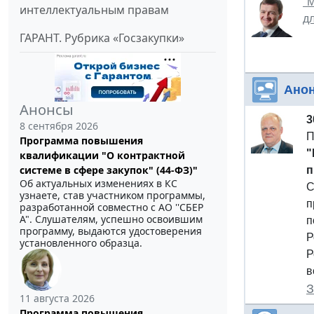
"
интеллектуальным правам
дл
ГАРАНТ. Рубрика «Госзакупки»
Ано
Анонсы
3
8 сентября 2026
П
Программа повышения
"
квалификации "О контрактной
системе в сфере закупок" (44-ФЗ)"
п
Об актуальных изменениях в КС
С
узнаете, став участником программы,
п
разработанной совместно с АО ''СБЕР
А". Слушателям, успешно освоившим
п
программу, выдаются удостоверения
Р
установленного образца.
Р
в
З
11 августа 2026
Программа повышения