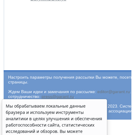
Настроить параметры получения рассылки Вы можете, посети
страницы.
Ждем Ваши идеи и замечания по рассылке:
editor@garant.ru
.
Р
сотрудничество:
press@garant.ru
.
Мы обрабатываем локальные данные
© ООО "НПП "ГАРАНТ-СЕРВИС-УНИВЕРСИТЕТ", 2023. Система Г
и ее партнеры являются участниками Российской ассоциации
браузера и используем инструменты
аналитики в целях улучшения и обеспечения
работоспособности сайта, статистических
исследований и обзоров. Вы можете