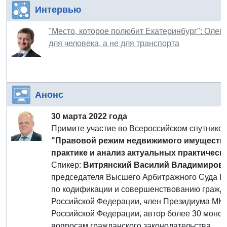
Интервью
"Место, которое полюбит Екатеринбург": Олег
для человека, а не для транспорта
Анонс
30 марта 2022 года
Примите участие во Всероссийском спутнико
"Правовой режим недвижимого имущества 
практике и анализ актуальных практическ
Спикер:
Витрянский Василий Владимиров
председателя Высшего Арбитражного Суда Ро
по кодификации и совершенствованию гражда
Российской Федерации, член Президиума МК
Российской Федерации, автор более 30 моног
вопросам гражданского законодательства.