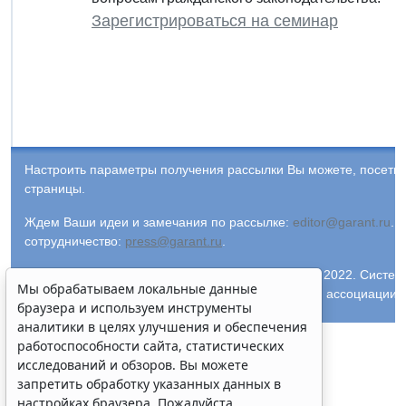
Зарегистрироваться на семинар
Настроить параметры получения рассылки Вы можете, посети
страницы.
Ждем Ваши идеи и замечания по рассылке:
editor@garant.ru
.
Р
сотрудничество:
press@garant.ru
.
© ООО "НПП "ГАРАНТ-СЕРВИС-УНИВЕРСИТЕТ", 2022. Система Г
Мы обрабатываем локальные данные
и ее партнеры являются участниками Российской ассоциации
браузера и используем инструменты
аналитики в целях улучшения и обеспечения
работоспособности сайта, статистических
исследований и обзоров. Вы можете
запретить обработку указанных данных в
настройках браузера. Пожалуйста,