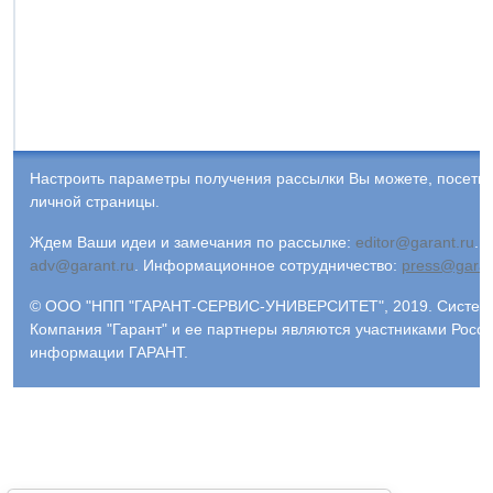
Настроить параметры получения рассылки Вы можете, посети
личной страницы.
Ждем Ваши идеи и замечания по рассылке:
editor@garant.ru
.
Р
adv@garant.ru
.
Информационное сотрудничество:
press@garan
© ООО "НПП "ГАРАНТ-СЕРВИС-УНИВЕРСИТЕТ", 2019. Система 
Компания "Гарант" и ее партнеры являются участниками Росс
информации ГАРАНТ.