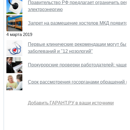
Правительство РФ предлагает ограничить рег
электроэнергию
Запрет на размещение хостелов МКД появитс
4 марта 2019
Первые клинические рекомендации могут быть
заболеваний и "12 нозологий"
Прокурорские проверки работодателей: чаще, 
Срок рассмотрения госорганами обращений гр
Добавить ГАРАНТ.РУ в ваши источники