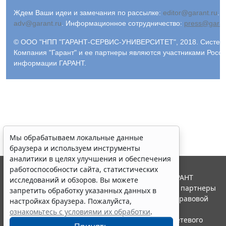
Ждем Ваши идеи и замечания по рассылке:
editor@garant.ru
.
Р
adv@garant.ru
.
Информационное сотрудничество:
press@garan
© ООО "НПП "ГАРАНТ-СЕРВИС-УНИВЕРСИТЕТ", 2018. Система 
Компания "Гарант" и ее партнеры являются участниками Росс
информации ГАРАНТ.
Мы обрабатываем локальные данные
браузера и используем инструменты
аналитики в целях улучшения и обеспечения
работоспособности сайта, статистических
© ООО "НПП "ГАРАНТ-СЕРВИС", 2026. Система ГАРАНТ
исследований и обзоров. Вы можете
выпускается с 1990 года. Компания "Гарант" и ее партнеры
запретить обработку указанных данных в
являются участниками Российской ассоциации правовой
настройках браузера. Пожалуйста,
информации ГАРАНТ.
ознакомьтесь с условиями их обработки
.
Портал ГАРАНТ.РУ зарегистрирован в качестве сетевого