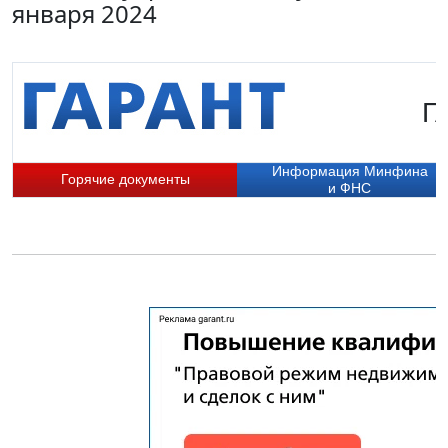
января 2024
Г
Информация Минфина
Горячие документы
и ФНС
П