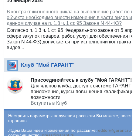
10 января 2024
В контракт жизненного цикла на выполнение работ по п
объекта необходимо внести изменения в части видов и 
данном случае на п. 1.3 ч. 1 ст. 95 Закона N 44-ФЗ?
Согласно п. 1.3 ч. 1 ст. 95 Федерального закона от 5 апр
сфере закупок товаров, работ, услуг для обеспечения г
Закон N 44-ФЗ) допускается при исполнении контракта 
видов...
Клуб "Мой ГАРАНТ"
Присоединяйтесь к клубу "Мой ГАРАНТ"!
Для членов клуба: доступ к системе ГАРАНТ 
приложение, курсы повышения квалификации 
возможности.
Вступить в Клуб
Настроить параметры получения рассылки Вы можете, посети
страницы.
Ждем Ваши идеи и замечания по рассылке:
editor@garant.ru
.
Р
сотрудничество:
press@garant.ru
.