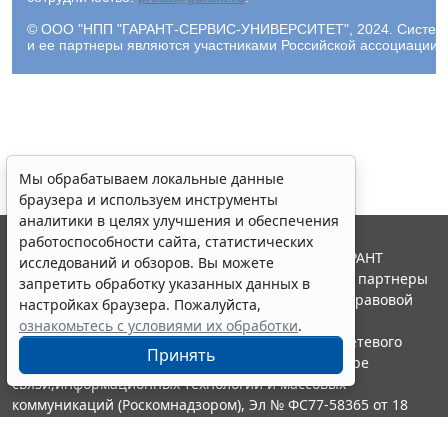
© ООО "НПП "ГАРАНТ-СЕРВИС-УНИВЕРСИТЕТ", 2024. Система Г
и ее партнеры являются участниками Российской ассоциации
Мы обрабатываем локальные данные
браузера и используем инструменты
аналитики в целях улучшения и обеспечения
работоспособности сайта, статистических
© ООО "НПП "ГАРАНТ-СЕРВИС", 2026. Система ГАРАНТ
исследований и обзоров. Вы можете
выпускается с 1990 года. Компания "Гарант" и ее партнеры
запретить обработку указанных данных в
являются участниками Российской ассоциации правовой
настройках браузера. Пожалуйста,
информации ГАРАНТ.
ознакомьтесь с условиями их обработки
.
Портал ГАРАНТ.РУ зарегистрирован в качестве сетевого
Принять
издания Федеральной службой по надзору в сфере
связи,информационных технологий и массовых
коммуникаций (Роскомнадзором), Эл № ФС77-58365 от 18
июня 2014 года.