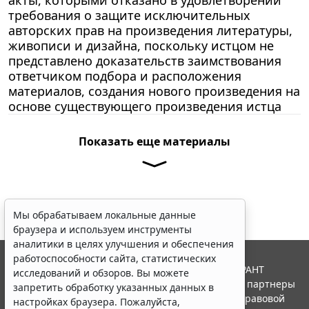
акты, которыми отказано в удовлетворении
требования о защите исключительных
авторских прав на произведения литературы,
живописи и дизайна, поскольку истцом не
представлено доказательств заимствования
ответчиком подбора и расположения
материалов, создания нового произведения на
основе существующего произведения истца
Показать еще материалы
Мы обрабатываем локальные данные
браузера и используем инструменты
аналитики в целях улучшения и обеспечения
работоспособности сайта, статистических
© ООО "НПП "ГАРАНТ-СЕРВИС", 2026. Система ГАРАНТ
исследований и обзоров. Вы можете
выпускается с 1990 года. Компания "Гарант" и ее партнеры
запретить обработку указанных данных в
являются участниками Российской ассоциации правовой
настройках браузера. Пожалуйста,