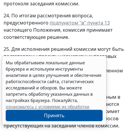
протоколе заседания комиссии.
24. По итогам рассмотрения вопроса,
предусмотренного
подпунктом "в" пункта 13
настоящего Положения, комиссия принимает
соответствующее решение.
25. Для исполнения решений комиссии могут быть
подготовлены проекты нормативных правовых
Мы обрабатываем локальные данные
актов Россвязи, решений или поручений
браузера и используем инструменты
руководителя Россвязи, которые в установленном
аналитики в целях улучшения и обеспечения
порядке представляются на рассмотрение
работоспособности сайта, статистических
руководителя Россвязи.
исследований и обзоров. Вы можете
запретить обработку указанных данных в
26. Решения комиссии по вопросам, указанным в
настройках браузера. Пожалуйста,
пункте 13
настоящего Положения, принимаются
ознакомьтесь с условиями их обработки
.
тайным голосованием (если комиссия не примет
Принять
иное решение) простым большинством голосов
присутствующих на заседании членов комиссии.