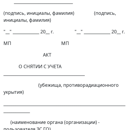
_____________________________
(подпись, инициалы, фамилия) (подпись,
инициалы, фамилия)
"__" _____________ 20__ г. "__" _____________ 20__ г.
МП МП
АКТ
О СНЯТИИ С УЧЕТА
________________________________________
(убежища, противорадиационного
укрытия)
____________________________________________________________
_____________
(наименование органа (организации) -
пользователя ЗС ГО)