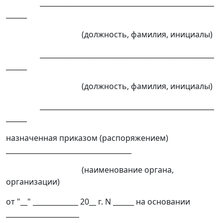
__________________________________________________
______
(должность, фамилия, инициалы)
__________________________________________________
______
(должность, фамилия, инициалы)
__________________________________________________
______
назначенная приказом (распоряжением)
____________________________________
(наименование органа,
организации)
от "__" _____________ 20__ г. N ______ на основании
_____________________