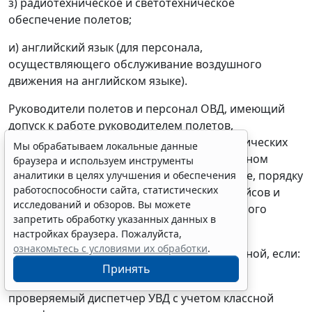
з) радиотехническое и светотехническое
обеспечение полетов;
и) английский язык (для персонала,
осуществляющего обслуживание воздушного
движения на английском языке).
Руководители полетов и персонал ОВД, имеющий
допуск к работе руководителем полетов,
дополнительно проходят проверку теоретических
Мы обрабатываем локальные данные
знаний по порядку действий при авиационном
браузера и используем инструменты
происшествии или авиационном инциденте, порядку
аналитики в целях улучшения и обеспечения
работоспособности сайта, статистических
обеспечения и обслуживания литерных рейсов и
исследований и обзоров. Вы можете
порядку использования средств объективного
запретить обработку указанных данных в
контроля.
настройках браузера. Пожалуйста,
ознакомьтесь с условиями их обработки
.
37. Проверка считается успешно завершенной, если:
Принять
при контрольном тестировании на ЭВМ
проверяемый диспетчер УВД с учетом классной