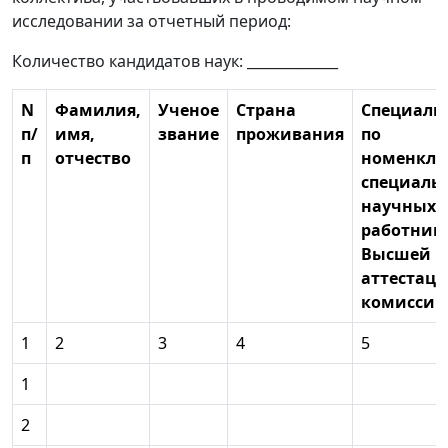
исследовании за отчетный период:
Количество кандидатов наук: _____________
N
Фамилия,
Ученое
Страна
Специаль
п/
имя,
звание
проживания
по
п
отчество
номенкла
специаль
научных
работник
Высшей
аттестац
комиссии
1
2
3
4
5
1
2