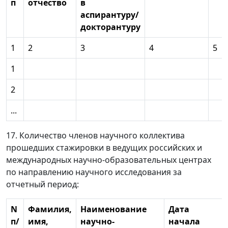
п
отчество
в
аспирантуру/
докторантуру
1
2
3
4
5
1
2
...
17. Количество членов научного коллектива
прошедших стажировки в ведущих российских и
международных научно-образовательных центрах
по направлению научного исследования за
отчетный период:
N
Фамилия,
Наименование
Дата
п/
имя,
научно-
начала