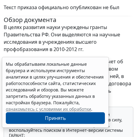
Текст приказа официально опубликован не был
Обзор документа
В целях развития науки учреждены гранты
Правительства РФ. Они выделяются на научные
исследования в учреждениях высшего
профобразования в 2010-2012 гг.
В рамках такой поддержки составляется отчет об
Мы обрабатываем локальные данные
исследованиях, проводимых под руководством
браузера и используем инструменты
ведущих ученых. Установлена его форма. В ней, в
аналитики в целях улучшения и обеспечения
частности, необходимо указать реквизиты договора
работоспособности сайта, статистических
исследований и обзоров. Вы можете
о выделении гранта, направление и область
запретить обработку указанных данных в
исследований, исполнителей.
настройках браузера. Пожалуйста,
ознакомьтесь с условиями их обработки
.
Для просмотра актуального текста документа и
Принять
получения полной информации о вступлении в силу,
изменениях и порядке применения документа,
воспользуйтесь поиском в Интернет-версии системы
ГАРАНТ: