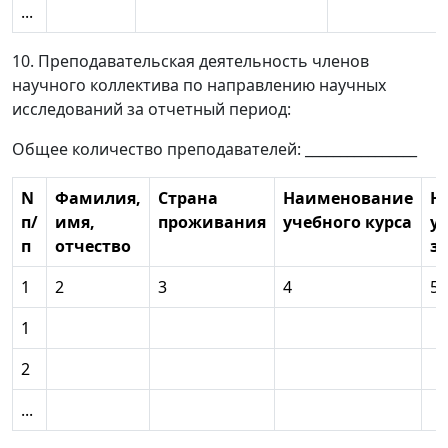
...
10. Преподавательская деятельность членов
научного коллектива по направлению научных
исследований за отчетный период:
Общее количество преподавателей: ________________
N
Фамилия,
Страна
Наименование
Н
п/
имя,
проживания
учебного курса
у
п
отчество
з
1
2
3
4
5
1
2
...