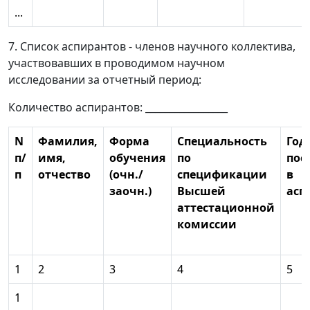
...
7. Список аспирантов - членов научного коллектива,
участвовавших в проводимом научном
исследовании за отчетный период:
Количество аспирантов: _________________
N
Фамилия,
Форма
Специальность
Год
п/
имя,
обучения
по
пос
п
отчество
(очн./
спецификации
в
заочн.)
Высшей
асп
аттестационной
комиссии
1
2
3
4
5
1