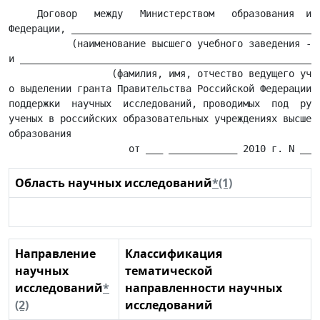
     Договор   между   Министерством   образования  и  
Федерации, ____________________________________________
           (наименование высшего учебного заведения - п
и _____________________________________________________
                  (фамилия, имя, отчество ведущего учен
о выделении гранта Правительства Российской Федерации д
поддержки  научных  исследований, проводимых  под  руко
ученых в российских образовательных учреждениях высшего
образования

Область научных исследований
*(1)
Направление
Классификация
научных
тематической
исследований
*
направленности научных
(2)
исследований