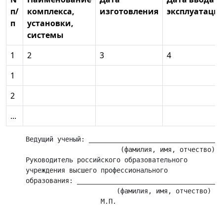
п/
комплекса,
изготовления
эксплуатац
п
установки,
системы
1
2
3
4
1
2
...
     Ведущий ученый: __________________________________
                             (фамилия, имя, отчество)

     Руководитель российского образовательного

     учреждения высшего профессионального

     образования: _____________________________________
                            (фамилия, имя, отчество)

_____________________________