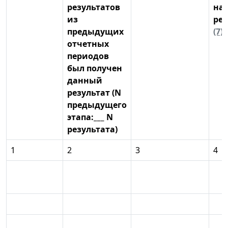
результатов
на
из
рез
предыдущих
(7)
отчетных
периодов
был получен
данный
результат (N
предыдущего
этапа:___ N
результата)
1
2
3
4