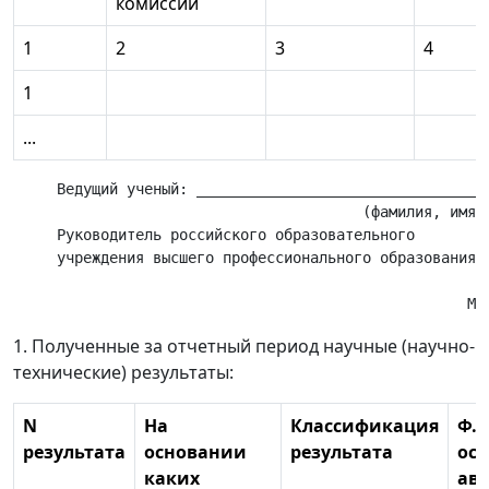
комиссии
1
2
3
4
1
...
     Ведущий ученый: __________________________________
                                        (фамилия, имя, 
     Руководитель российского образовательного

     учреждения высшего профессионального образования: 
                                                       
1. Полученные за отчетный период научные (научно-
технические) результаты:
N
На
Классификация
Ф.И
результата
основании
результата
ос
каких
ав