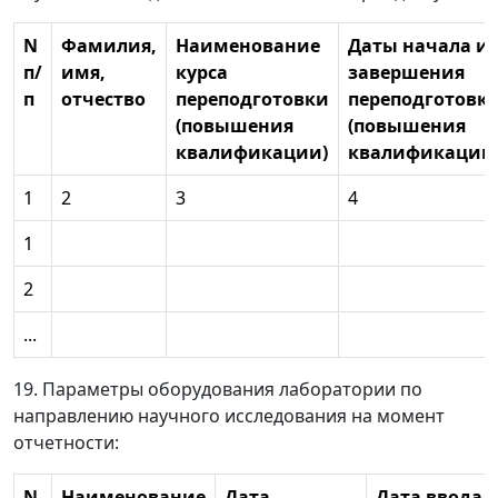
N
Фамилия,
Наименование
Даты начала и
п/
имя,
курса
завершения
п
отчество
переподготовки
переподготовк
(повышения
(повышения
квалификации)
квалификации
1
2
3
4
1
2
...
19. Параметры оборудования лаборатории по
направлению научного исследования на момент
отчетности:
N
Наименование
Дата
Дата ввода в