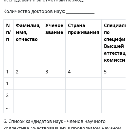
Количество докторов наук: ______________
N
Фамилия,
Ученое
Страна
Специаль
п/
имя,
звание
проживания
по
п
отчество
специфик
Высшей
аттестац
комиссии
1
2
3
4
5
1
2
...
6. Список кандидатов наук - членов научного
коллектива, участвовавших в проводимом научном