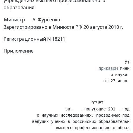
учреждениях высшего профессионального
образования.
Министр
А. Фурсенко
Зарегистрировано в Минюсте РФ 20 августа 2010 г.
Регистрационный N 18211
Приложение
                                                   Утве
приказом
 Минис
                                             и науки Ро
                                     ОТЧЕТ

                          за ____ полугодие 201__ года

              о научных исследованиях, проводимых под р
            ведущих ученых в российских образовательных