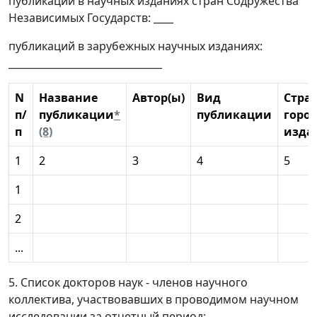
публикаций в научных изданиях стран Содружества
Независимых Государств: ____
публикаций в зарубежных научных изданиях:
_______________________________
N
Название
Автор(ы)
Вид
Стран
п/
публикации
*
публикации
город
п
(8)
изда
1
2
3
4
5
1
2
...
5. Список докторов наук - членов научного
коллектива, участвовавших в проводимом научном
исследовании за отчетный период: