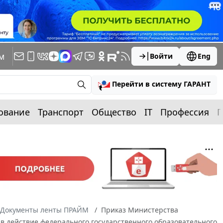
м
Войти
Eng
Перейти в систему ГАРАНТ
ование
Транспорт
Общество
IT
Профессия
П
Документы ленты ПРАЙМ
Приказ Министерства
и в действие федерального государственного образовательного