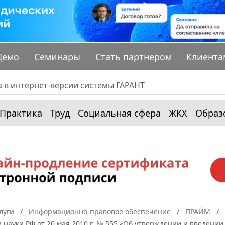
Демо
Семинары
Стать партнером
Клиента
Практика
Труд
Социальная сфера
ЖКХ
Образ
луги
Информационно-правовое обеспечение
ПРАЙМ
 науки РФ от 20 мая 2010 г. № 555 «Об утверждении и введени