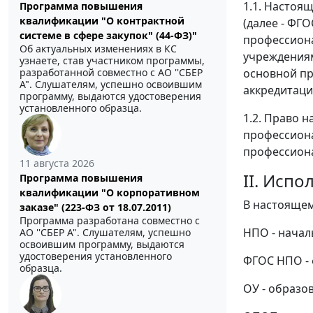
1.1. Настоя
Программа повышения
квалификации "О контрактной
(далее - ФГ
системе в сфере закупок" (44-ФЗ)"
профессиона
Об актуальных изменениях в КС
учреждения
узнаете, став участником программы,
разработанной совместно с АО ''СБЕР
основной п
А". Слушателям, успешно освоившим
аккредитаци
программу, выдаются удостоверения
установленного образца.
1.2. Право 
профессиона
профессиона
11 августа 2026
II. Исп
Программа повышения
квалификации "О корпоративном
В настоящем
заказе" (223-ФЗ от 18.07.2011)
Программа разработана совместно с
НПО - начал
АО ''СБЕР А". Слушателям, успешно
освоившим программу, выдаются
удостоверения установленного
ФГОС НПО - 
образца.
ОУ - образо