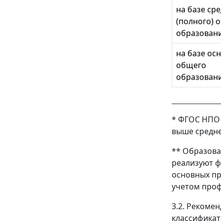
на базе ср
(полного) 
образован
на базе ос
общего
образован
* ФГОС НПО 
выше средне
** Образова
реализуют ф
основных пр
учетом про
3.2. Рекоме
классификат