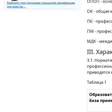
ОПОП - осно
Выберите тему программы повышения квалификации
для юристов ...
ОК - общая 
ПК - профес
ПМ - профес
МДК - межди
III. Ха
3.1. Нормат
профессиона
приводятся в
Таблица 1
Образоват
база прие