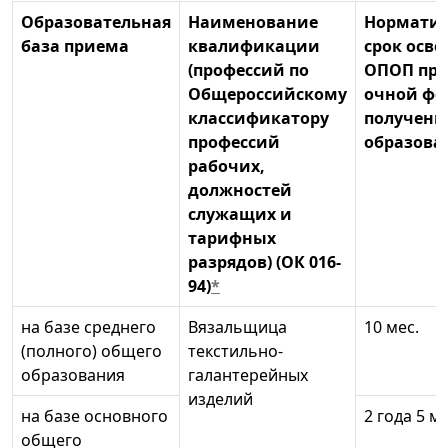
Образовательная
Наименование
Нормати
база приема
квалификации
срок осво
(профессий по
ОПОП пр
Общероссийскому
очной фо
классификатору
получени
профессий
образова
рабочих,
должностей
служащих и
тарифных
разрядов) (ОК 016-
94)
*
на базе среднего
Вязальщица
10 мес.
(полного) общего
текстильно-
образования
галантерейных
изделий
на базе основного
2 года 5 ме
общего