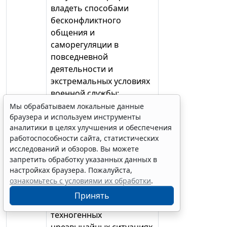
владеть способами
бесконфликтного
общения и
саморегуляции в
повседневной
деятельности и
экстремальных условиях
военной службы;
оказывать первую
Мы обрабатываем локальные данные
браузера и используем инструменты
помощь пострадавшим;
аналитики в целях улучшения и обеспечения
знать: принципы
работоспособности сайта, статистических
обеспечения
исследований и обзоров. Вы можете
устойчивости объектов
запретить обработку указанных данных в
экономики,
настройках браузера. Пожалуйста,
прогнозирования
ознакомьтесь с условиями их обработки
.
развития событий и
Принять
оценки последствий при
техногенных