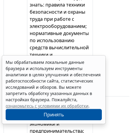
знать: правила техники
безопасности и охраны
труда при работе с
электрооборудованием;
нормативные документы
по использованию
средств вычислительной
техники и
видеотерминалов; виды
Мы обрабатываем локальные данные
браузера и используем инструменты
и периодичность
аналитики в целях улучшения и обеспечения
инструктажа по технике
работоспособности сайта, статистических
безопасности и охране
исследований и обзоров. Вы можете
труда (ТБиОТ)
запретить обработку указанных данных в
настройках браузера. Пожалуйста,
уметь: воспринимать
ознакомьтесь с условиями их обработки
.
изменения в условиях
Принять
производства, рыночной
экономики и
предпринимательства;