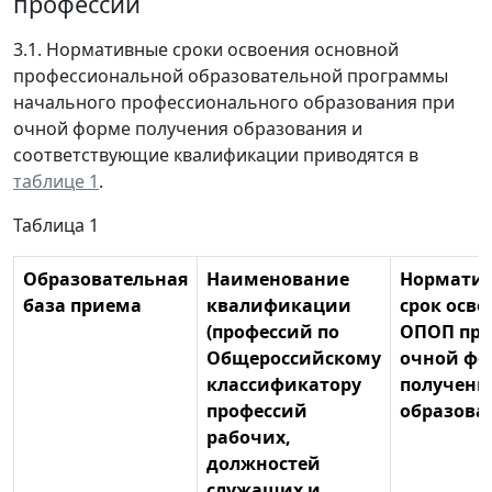
профессии
3.1. Нормативные сроки освоения основной
профессиональной образовательной программы
начального профессионального образования при
очной форме получения образования и
соответствующие квалификации приводятся в
таблице 1
.
Таблица 1
Образовательная
Наименование
Нормати
база приема
квалификации
срок осво
(профессий по
ОПОП пр
Общероссийскому
очной фо
классификатору
получени
профессий
образова
рабочих,
должностей
служащих и