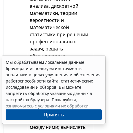
анализа, дискретной
математики, теории
вероятности и
математической
статистики при решении
профессиональных
задач; решать
обыкновенные
Мы обрабатываем локальные данные
дифференциальные
браузера и используем инструменты
уравнения; решать
аналитики в целях улучшения и обеспечения
простые интегральные
работоспособности сайта, статистических
уравнения; находить
исследований и обзоров. Вы можете
координаты точек в
запретить обработку указанных данных в
декартовой и полярной
настройках браузера. Пожалуйста,
системах координат;
ознакомьтесь с условиями их обработки
.
определять координаты
Принять
векторов, их длин и углов
между ними; вычислять