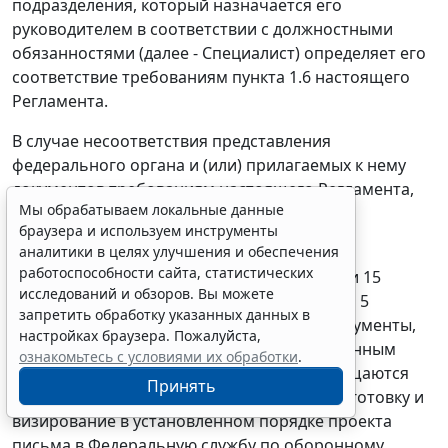
подразделения, который назначается его
руководителем в соответствии с должностными
обязанностями (далее - Специалист) определяет его
соответствие требованиям пункта 1.6 настоящего
Регламента.
В случае несоответствия представления
федерального органа и (или) прилагаемых к нему
документов требованиям настоящего Регламента,
Мы обрабатываем локальные данные
процедура включения в Реестр подлежит
браузера и используем инструменты
прекращению, а документы - возврату.
аналитики в целях улучшения и обеспечения
работоспособности сайта, статистических
3.2.3. Ежегодно, два раза в год (до 15 июня и 15
исследований и обзоров. Вы можете
декабря) поступившие не позднее 5 июня и 5
запретить обработку указанных данных в
декабря, соответственно в Управление документы,
настройках браузера. Пожалуйста,
соответствующие требованиям, установленным
ознакомьтесь с условиями их обработки
.
пунктом 1.6 настоящего Регламента, обобщаются
Принять
Специалистом, который осуществляет подготовку и
визирование в установленном порядке проекта
письма в Федеральную службу по оборонному