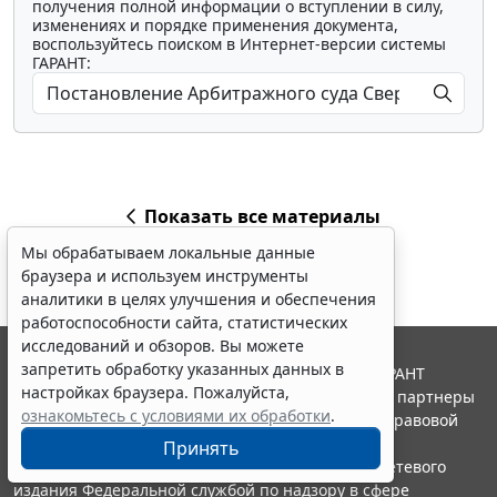
получения полной информации о вступлении в силу,
изменениях и порядке применения документа,
воспользуйтесь поиском в Интернет-версии системы
ГАРАНТ:
Показать все материалы
Мы обрабатываем локальные данные
браузера и используем инструменты
аналитики в целях улучшения и обеспечения
работоспособности сайта, статистических
исследований и обзоров. Вы можете
запретить обработку указанных данных в
© ООО "НПП "ГАРАНТ-СЕРВИС", 2026. Система ГАРАНТ
настройках браузера. Пожалуйста,
выпускается с 1990 года. Компания "Гарант" и ее партнеры
ознакомьтесь с условиями их обработки
.
являются участниками Российской ассоциации правовой
информации ГАРАНТ.
Принять
Портал ГАРАНТ.РУ зарегистрирован в качестве сетевого
издания Федеральной службой по надзору в сфере